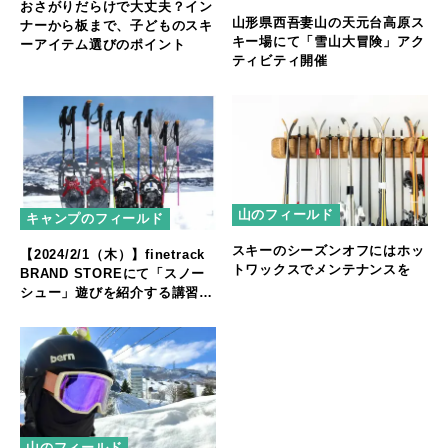
おさがりだらけで大丈夫？イン
山形県西吾妻山の天元台高原ス
ナーから板まで、子どものスキ
キー場にて「雪山大冒険」アク
ーアイテム選びのポイント
ティビティ開催
山のフィールド
キャンプのフィールド
スキーのシーズンオフにはホッ
【2024/2/1（木）】finetrack
トワックスでメンテナンスを
BRAND STOREにて「スノー
シュー」遊びを紹介する講習会
を開催！
山のフィールド