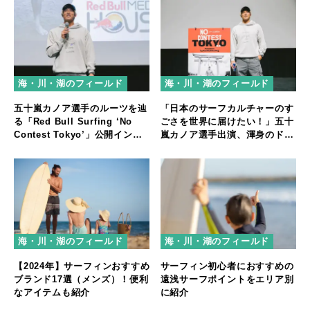
海・川・湖のフィールド
海・川・湖のフィールド
「日本のサーフカルチャーのす
五十嵐カノア選手のルーツを辿
ごさを世界に届けたい！」五十
る「Red Bull Surfing ‘No
嵐カノア選手出演、渾身のドキ
Contest Tokyo’」公開インタ
ュメンタリー映像公開
ビュー
海・川・湖のフィールド
海・川・湖のフィールド
【2024年】サーフィンおすすめ
サーフィン初心者におすすめの
ブランド17選（メンズ）！便利
遠浅サーフポイントをエリア別
なアイテムも紹介
に紹介