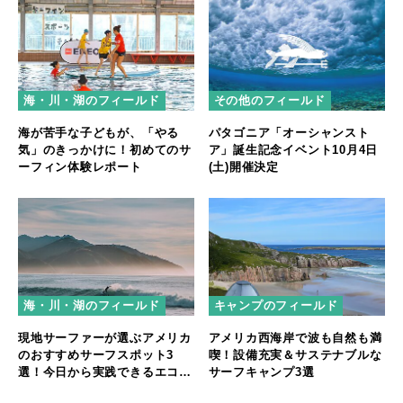
海・川・湖のフィールド
その他のフィールド
海が苦手な子どもが、「やる
パタゴニア「オーシャンスト
気」のきっかけに！初めてのサ
ア」誕生記念イベント10月4日
ーフィン体験レポート
(土)開催決定
キャンプのフィールド
海・川・湖のフィールド
アメリカ西海岸で波も自然も満
現地サーファーが選ぶアメリカ
喫！設備充実＆サステナブルな
のおすすめサーフスポット3
サーフキャンプ3選
選！今日から実践できるエコサ
ーフも紹介