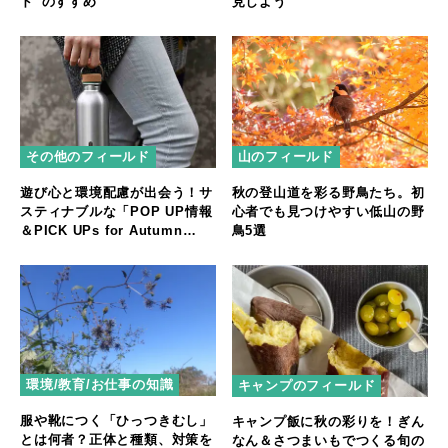
ド”のすすめ
見しよう
その他のフィールド
山のフィールド
遊び心と環境配慮が出会う！サ
秋の登山道を彩る野鳥たち。初
スティナブルな「POP UP情報
心者でも見つけやすい低山の野
＆PICK UPs for Autumn
鳥5選
Season」
環境/教育/お仕事の知識
キャンプのフィールド
服や靴につく「ひっつきむし」
キャンプ飯に秋の彩りを！ぎん
とは何者？正体と種類、対策を
なん＆さつまいもでつくる旬の