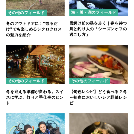
海・川・湖のフィールド
その他のフィールド
雪解け前の渓を歩く｜春を待つ
冬のアウトドアに！“観るだ
川と釣り人の「シーズンオフの
け”でも楽しめるシクロクロス
過ごし方」
の魅力を紹介
その他のフィールド
その他のフィールド
冬を迎える準備が変わる。スイ
【旬色レシピ】どう食べる？冬
スに学ぶ、灯りと手仕事のヒン
～初春においしいレア野菜レシ
ト
ピ