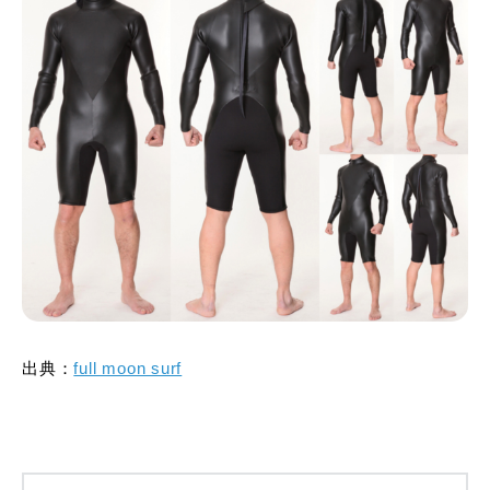
出典：
full moon surf