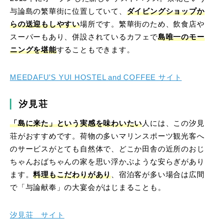
与論島の繁華街に位置していて、
ダイビングショップか
らの送迎もしやすい
場所です。繁華街のため、飲食店や
スーパーもあり、併設されているカフェで
島唯一のモー
ニングを堪能
することもできます。
MEEDAFU’S YUI HOSTEL and COFFEE サイト
汐見荘
「島に来た」という実感を味わいたい
人には、この汐見
荘がおすすめです。荷物の多いマリンスポーツ観光客へ
のサービスがとても自然体で、どこか田舎の近所のおじ
ちゃんおばちゃんの家を思い浮かぶような安らぎがあり
ます。
料理もこだわりがあり
、宿泊客が多い場合は広間
で「与論献奉」の大宴会がはじまることも。
汐見荘 サイト