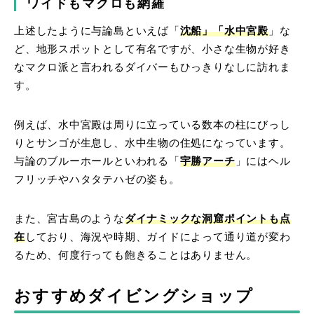
ワイドもマクロも網羅
上述したように与論島といえば「
沈船」「水中宮殿
」な
ど、地形スポットとして有名ですが、小さな生物が好き
なマクロ派と言われるダイバーもひっきりなしに訪れま
す。
例えば、水中宮殿は周りに立っている数本の柱にびっし
りとサンゴが生息し、水中生物の住処になっています。
与論のブルーホールといわれる「
宇勝アーチ
」にはヘル
フリッチやハタタテハゼの姿も。
また、宮古島のような
ダイナミックな洞窟ポイントも点
在
しており、海況や時期、ガイドによって通り道が変わ
るため、何度行っても飽きることはありません。
おすすめダイビングショップ