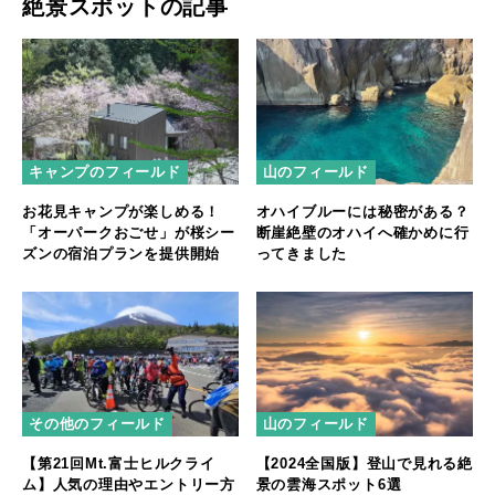
絶景スポットの記事
キャンプのフィールド
山のフィールド
お花見キャンプが楽しめる！
オハイブルーには秘密がある？
「オーパークおごせ」が桜シー
断崖絶壁のオハイへ確かめに行
ズンの宿泊プランを提供開始
ってきました
その他のフィールド
山のフィールド
【第21回Mt.富士ヒルクライ
【2024全国版】登山で見れる絶
ム】人気の理由やエントリー方
景の雲海スポット6選