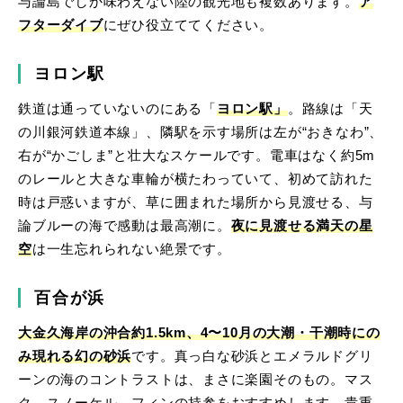
与論島でしか味わえない陸の観光地も複数あります。
ア
フターダイブ
にぜひ役立ててください。
ヨロン駅
鉄道は通っていないのにある「
ヨロン駅」
。路線は「天
の川銀河鉄道本線」、隣駅を示す場所は左が“おきなわ”、
右が“かごしま”と壮大なスケールです。電車はなく約5m
のレールと大きな車輪が横たわっていて、初めて訪れた
時は戸惑いますが、草に囲まれた場所から見渡せる、与
論ブルーの海で感動は最高潮に。
夜に見渡せる満天の星
空
は一生忘れられない絶景です。
百合が浜
大金久海岸の沖合約1.5km、4〜10月の大潮・干潮時にの
み現れる幻の砂浜
です。真っ白な砂浜とエメラルドグリ
ーンの海のコントラストは、まさに楽園そのもの。マス