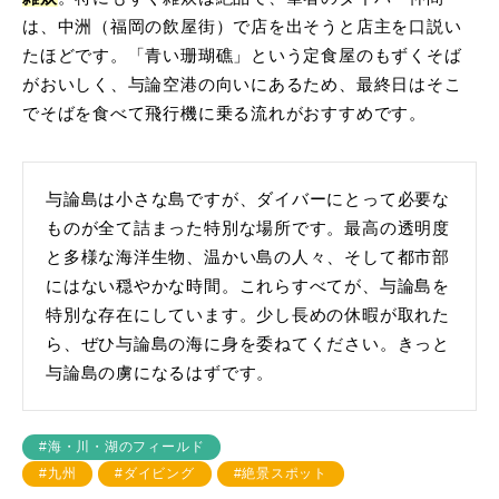
は、中洲（福岡の飲屋街）で店を出そうと店主を口説い
たほどです。「青い珊瑚礁」という定食屋のもずくそば
がおいしく、与論空港の向いにあるため、最終日はそこ
でそばを食べて飛行機に乗る流れがおすすめです。
与論島は小さな島ですが、ダイバーにとって必要な
ものが全て詰まった特別な場所です。最高の透明度
と多様な海洋生物、温かい島の人々、そして都市部
にはない穏やかな時間。これらすべてが、与論島を
特別な存在にしています。少し長めの休暇が取れた
ら、ぜひ与論島の海に身を委ねてください。きっと
与論島の虜になるはずです。
#海・川・湖のフィールド
#九州
#ダイビング
#絶景スポット