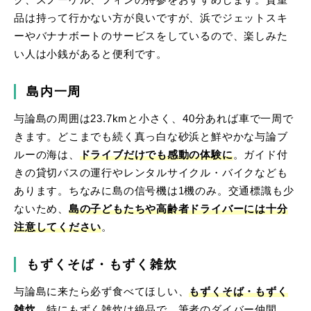
ク、スノーケル、フィンの持参をおすすめします。貴重
品は持って行かない方が良いですが、浜でジェットスキ
ーやバナナボートのサービスをしているので、楽しみた
い人は小銭があると便利です。
島内一周
与論島の周囲は23.7kmと小さく、40分あれば車で一周で
きます。どこまでも続く真っ白な砂浜と鮮やかな与論ブ
ルーの海は、
ドライブだけでも感動の体験に
。ガイド付
きの貸切バスの運行やレンタルサイクル・バイクなども
あります。ちなみに島の信号機は1機のみ。交通標識も少
ないため、
島の子どもたちや高齢者ドライバーには十分
注意してください
。
もずくそば・もずく雑炊
与論島に来たら必ず食べてほしい、
もずくそば・もずく
雑炊
。特にもずく雑炊は絶品で、筆者のダイバー仲間