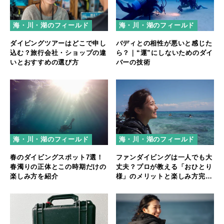
海・川・湖のフィールド
海・川・湖のフィールド
ダイビングツアーはどこで申し
バディとの相性が悪いと感じた
込む？旅行会社・ショップの違
ら？｜“運”にしないためのダイ
いとおすすめの選び方
バーの技術
海・川・湖のフィールド
海・川・湖のフィールド
春のダイビングスポット7選！
ファンダイビングは一人でも大
春濁りの正体とこの時期だけの
丈夫？プロが教える「おひとり
楽しみ方を紹介
様」のメリットと楽しみ方完全
ガイド