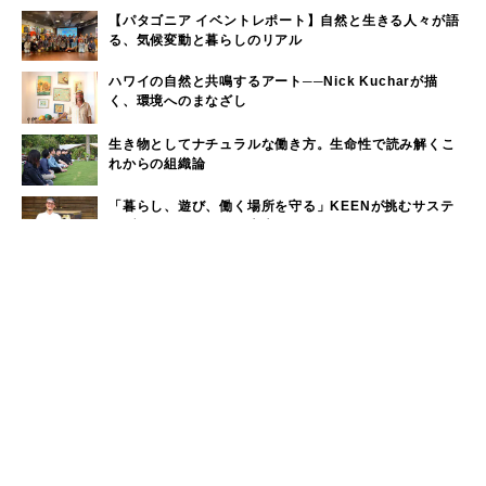
【パタゴニア イベントレポート】自然と生きる人々が語
る、気候変動と暮らしのリアル
ハワイの自然と共鳴するアート──Nick Kucharが描
く、環境へのまなざし
生き物としてナチュラルな働き方。生命性で読み解くこ
れからの組織論
「暮らし、遊び、働く場所を守る」KEENが挑むサステ
ナブルなアウトドアの未来
ウィークリーランキング
奈良近県で海水浴！奈良から日帰りで行けるビーチをご
1
紹介
大洗サンビーチに海の家はある？大洗サンビーチの海の
2
家情報！
手稲山の3つの登山コース（初心者〜上級者）と魅力を紹
3