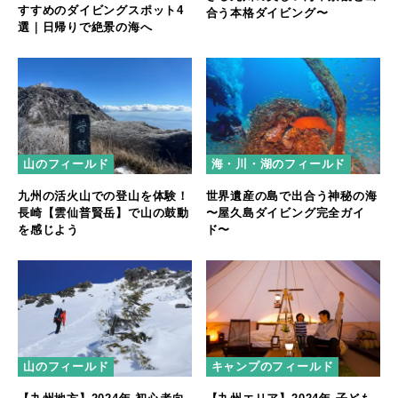
すすめのダイビングスポット4
合う本格ダイビング〜
選｜日帰りで絶景の海へ
山のフィールド
海・川・湖のフィールド
九州の活火山での登山を体験！
世界遺産の島で出合う神秘の海
長崎【雲仙普賢岳】で山の鼓動
〜屋久島ダイビング完全ガイ
を感じよう
ド〜
山のフィールド
キャンプのフィールド