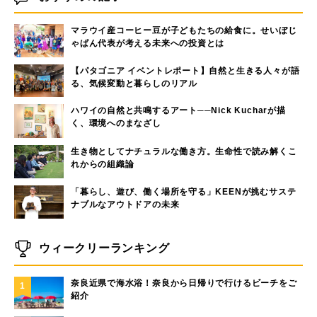
マラウイ産コーヒー豆が子どもたちの給食に。せいぼじ
ゃぱん代表が考える未来への投資とは
【パタゴニア イベントレポート】自然と生きる人々が語
る、気候変動と暮らしのリアル
ハワイの自然と共鳴するアート──Nick Kucharが描
く、環境へのまなざし
生き物としてナチュラルな働き方。生命性で読み解くこ
れからの組織論
「暮らし、遊び、働く場所を守る」KEENが挑むサステ
ナブルなアウトドアの未来
ウィークリーランキング
奈良近県で海水浴！奈良から日帰りで行けるビーチをご
1
紹介