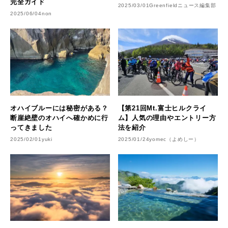
完全ガイド
2025/03/01
Greenfieldニュース編集部
2025/06/04
non
オハイブルーには秘密がある？
【第21回Mt.富士ヒルクライ
断崖絶壁のオハイへ確かめに行
ム】人気の理由やエントリー方
ってきました
法を紹介
2025/02/01
yuki
2025/01/24
yomec（よめしー）