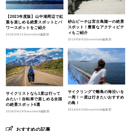
【2023年度版】山中湖周辺で紅
砂山ビーチは宮古島随一の絶景
葉を楽しめる絶景スポットとパ
スポット！豊富なアクティビテ
ワースポットをご紹介
ィもご紹介
2019/09/11
Greenfield編集部
2019/09/02
Greenfield編集部
サイクリングで離島の海沿いを
サイクリストなら1度は行って
一周！一度は行きたいおすすめ
みたい！自転車で楽しめる全国
の島！
の絶景スポット6選
2018/04/04
Greenfield編集部
2018/04/24
Greenfield編集部
おすすめの記事