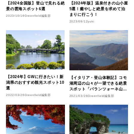
【2024全国版】登山で見れる絶
【2024年版】温泉付きの山小屋
景の雲海スポット6選
5選！癒やしと絶景を求めて泊
まりに行こう！
2023/10/16
Greenfield編集部
2023/09/12
yuki
【2024年】GWに行きたい！新
【イタリア・登山体験記】コモ
潟県のおすすめ観光スポット10
湖周辺の山々が一望できる絶景
選
スポット「パランツォーネ山」
へトレッキング！
2022/03/26
Greenfield編集部
2021/03/26
Greenfield編集部