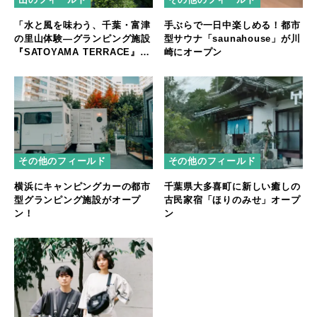
「水と風を味わう、千葉・富津
手ぶらで一日中楽しめる！都市
の里山体験—グランピング施設
型サウナ「saunahouse」が川
『SATOYAMA TERRACE』が
崎にオープン
2025年8月誕生」
その他のフィールド
その他のフィールド
横浜にキャンピングカーの都市
千葉県大多喜町に新しい癒しの
型グランピング施設がオープ
古民家宿「ほりのみせ」オープ
ン！
ン