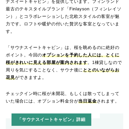
ナスイートキャビン」を提供しています。フィンランド
最古のテキスタイルブランド「Finlayson（フィンレイソ
ン）」とコラボレーションした北欧スタイルの客室が魅
力です。ロフトや暖炉の付いた贅沢な客室となっていま
す。
「サウナスイートキャビン」は、桜を眺めるのに絶好の
ポイント。今回の
オプションを予約した人には、とくに
桜がきれいに見える部屋が案内されます
。1棟貸しなので
周りを気にすることなく、サウナ後に
ととのいながらお
花見
ができますよ。
チェックイン時に桜が未開花、もしくは散ってしまって
いた場合には、オプション料金分が
当日返金
されます。
「サウナスイートキャビン」詳細