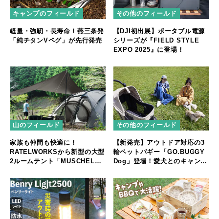
キャンプのフィールド
その他のフィールド
軽量・強靭・長寿命！燕三条発
【DJI初出展】ポータブル電源
「純チタンVペグ」が先行発売
シリーズが『FIELD STYLE
EXPO 2025』に登場！
山のフィールド
その他のフィールド
家族も仲間も快適に！
【新発売】アウトドア対応の3
RATELWORKSから新型の大型
輪ペットバギー「GO.BUGGY
2ルームテント「MUSCHEL」
Dog」登場！愛犬とのキャンプ
誕生
やフェスをもっと快適に