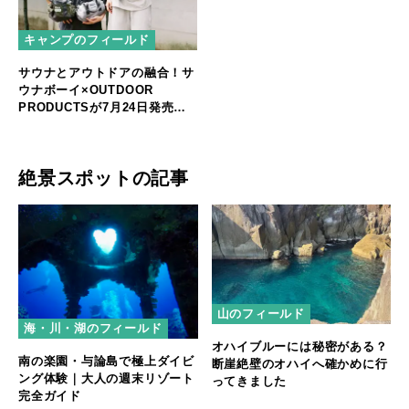
キャンプのフィールド
サウナとアウトドアの融合！サ
ウナボーイ×OUTDOOR
PRODUCTSが7月24日発売
（伊勢丹メンズ館）
絶景スポットの記事
山のフィールド
海・川・湖のフィールド
オハイブルーには秘密がある？
南の楽園・与論島で極上ダイビ
断崖絶壁のオハイへ確かめに行
ング体験｜大人の週末リゾート
ってきました
完全ガイド