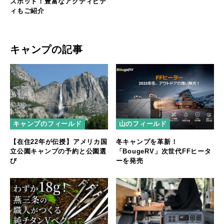
スポット！豊富なアクティビテ
ィもご紹介
キャンプの記事
キャンプのフィールド
山のフィールド
【在住22年が伝授】アメリカ国
冬キャンプを革新！
立公園キャンプの予約と公園選
「BougeRV」次世代FFヒータ
び
ーを発売