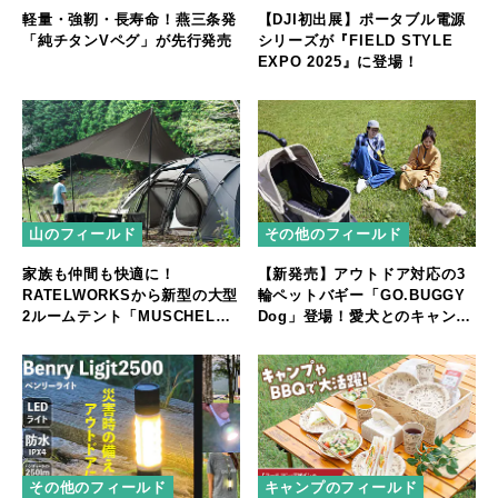
軽量・強靭・長寿命！燕三条発
【DJI初出展】ポータブル電源
「純チタンVペグ」が先行発売
シリーズが『FIELD STYLE
EXPO 2025』に登場！
山のフィールド
その他のフィールド
家族も仲間も快適に！
【新発売】アウトドア対応の3
RATELWORKSから新型の大型
輪ペットバギー「GO.BUGGY
2ルームテント「MUSCHEL」
Dog」登場！愛犬とのキャンプ
誕生
やフェスをもっと快適に
その他のフィールド
キャンプのフィールド