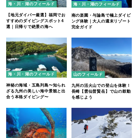
海・川・湖のフィールド
海・川・湖のフィールド
【地元ダイバー厳選】福岡でお
南の楽園・与論島で極上ダイビ
すすめのダイビングスポット4
ング体験｜大人の週末リゾート
選｜日帰りで絶景の海へ
完全ガイド
海・川・湖のフィールド
山のフィールド
神秘の海域・五島列島〜知られ
九州の活火山での登山を体験！
ざる九州の美しい海中景観と出
長崎【雲仙普賢岳】で山の鼓動
合う本格ダイビング〜
を感じよう