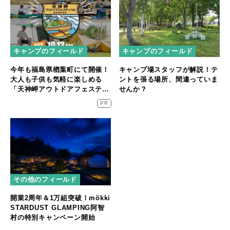
キャンプのフィールド
キャンプのフィールド
今年も福島県楢葉町にて開催！
キャンプ場スタッフが解説！テ
大人も子供も気軽に楽しめる
ントを張る場所、間違っていま
「天神岬アウトドアフェスティ
せんか？
バル」が10/12開催！
PR
その他のフィールド
開業2周年＆1万組突破！mökki
STARDUST GLAMPING阿智
村の特別キャンペーン開始