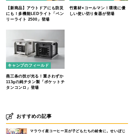
【新商品】アウトドアにも防災
竹素材×コールマン！環境に優
にも！多機能LEDライト「ベン
しい使い切り食器が登場
リーライト 2500」登場
キャンプのフィールド
燕三条の技が光る！重さわずか
113gの純チタン製「ポケットチ
タンコンロ」登場
おすすめの記事
マラウイ産コーヒー豆が子どもたちの給食に。せいぼじ