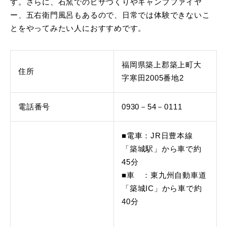
す。さらに、石窯でのピザづくりやキャンプファイヤ
ー、五右衛門風呂もあるので、日常では体験できないこ
とをやってみたい人におすすめです。
福岡県築上郡築上町大
住所
字寒田2005番地2
電話番号
0930－54－0111
■電車：JR日豊本線
「築城駅」から車で約
45分
■車 ：東九州自動車道
「築城IC」から車で約
40分