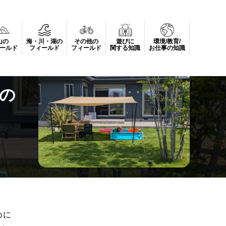
山の
海・川・湖の
その他の
遊びに
環境/教育/
ールド
フィールド
フィールド
関する知識
お仕事の知識
の
めに