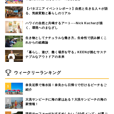
【パタゴニア イベントレポート】自然と生きる人々が語
る、気候変動と暮らしのリアル
ハワイの自然と共鳴するアート──Nick Kucharが描
く、環境へのまなざし
生き物としてナチュラルな働き方。生命性で読み解くこ
れからの組織論
「暮らし、遊び、働く場所を守る」KEENが挑むサステ
ナブルなアウトドアの未来
ウィークリーランキング
奈良近県で海水浴！奈良から日帰りで行けるビーチをご
1
紹介
大洗サンビーチに海の家はある？大洗サンビーチの海の
2
家情報！
現役サーファーがおすすめしたい「40代メンズ」が選ぶ