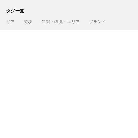
タグ一覧
ギア
遊び
知識・環境・エリア
ブランド
Greenfieldについて
運営会社
利用規約
プライバシーポリシー
お問い合わせ
ライター
関連サービス
アウトドアショップ「Greenfield.od」
アウトドアフィールド撮影「Location Studio」
トレーニング検索サイト「Training.Greenfield」