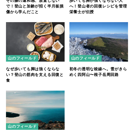
その膝の違和感、放置しない
歩いても脚が強くならない人
で！登山と加齢が招く半月板損
へ！登山者の回復レシピを管理
傷から学んだこと
栄養士が伝授
山のフィールド
山のフィールド
なぜ歩いても脚は強くならな
初冬の透明な稜線へ。雪がきら
い？登山の筋肉を支える回復と
めく四阿山〜根子岳周回路
食
山のフィールド