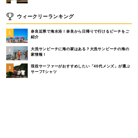
ウィークリーランキング
奈良近県で海水浴！奈良から日帰りで行けるビーチをご
1
紹介
大洗サンビーチに海の家はある？大洗サンビーチの海の
2
家情報！
現役サーファーがおすすめしたい「40代メンズ」が選ぶ
3
サーフTシャツ
モペットとは？電動アシスト自転車との違い、おすすめ
4
フル電動自転車10選
手稲山の3つの登山コース（初心者〜上級者）と魅力を紹
5
介
もっと見る