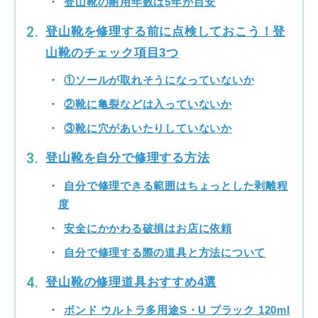
登山靴の耐用年数は5年が目安
登山靴を修理する前に点検しておこう！登
山靴のチェック項目3つ
①ソールが取れそうになっていないか
②靴に亀裂などは入っていないか
③靴に穴があいたりしていないか
登山靴を自分で修理する方法
自分で修理できる範囲はちょっとした剥離程
度
安全にかかわる破損はお店に依頼
自分で修理する際の道具と方法について
登山靴の修理道具おすすめ4選
ボンド ウルトラ多用途S・U ブラック 120ml