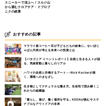
スニーカーで頂上へ！スルジ山
から望むクロアチア・ドブロブ
ニクの絶景
おすすめの記事
マラウイ産コーヒー豆が子どもたちの給食に。せいぼじ
ゃぱん代表が考える未来への投資とは
【パタゴニア イベントレポート】自然と生きる人々が語
る、気候変動と暮らしのリアル
ハワイの自然と共鳴するアート──Nick Kucharが描
く、環境へのまなざし
生き物としてナチュラルな働き方。生命性で読み解くこ
れからの組織論
「暮らし、遊び、働く場所を守る」KEENが挑むサステ
ナブルなアウトドアの未来