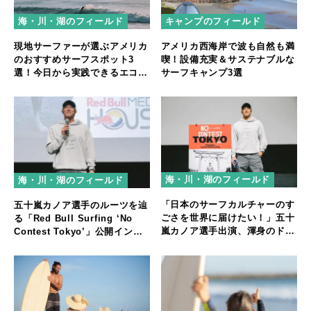
キャンプのフィールド
海・川・湖のフィールド
アメリカ西海岸で波も自然も満
現地サーファーが選ぶアメリカ
喫！設備充実＆サステナブルな
のおすすめサーフスポット3
サーフキャンプ3選
選！今日から実践できるエコサ
ーフも紹介
海・川・湖のフィールド
海・川・湖のフィールド
「日本のサーフカルチャーのす
五十嵐カノア選手のルーツを辿
ごさを世界に届けたい！」五十
る「Red Bull Surfing ‘No
嵐カノア選手出演、渾身のドキ
Contest Tokyo’」公開インタ
ュメンタリー映像公開
ビュー