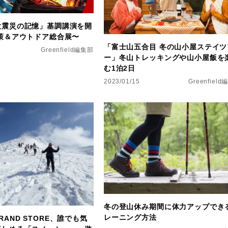
大震災の記憶」基調講演を開
策＆アウトドア総合展〜
「富士山五合目 冬の山小屋ステイツ
Greenfield編集部
ー」冬山トレッキングや山小屋飯を
む1泊2日
2023/01/15
Greenfiel
冬の登山休み期間に体力アップでき
レーニング方法
k BRAND STORE、誰でも気