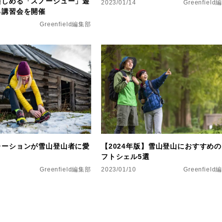
楽しめる「スノーシュー」遊
2023/01/14
Greenfiel
る講習会を開催
Greenfield編集部
レーションが雪山登山者に愛
【2024年版】雪山登山におすすめ
フトシェル5選
Greenfield編集部
2023/01/10
Greenfiel