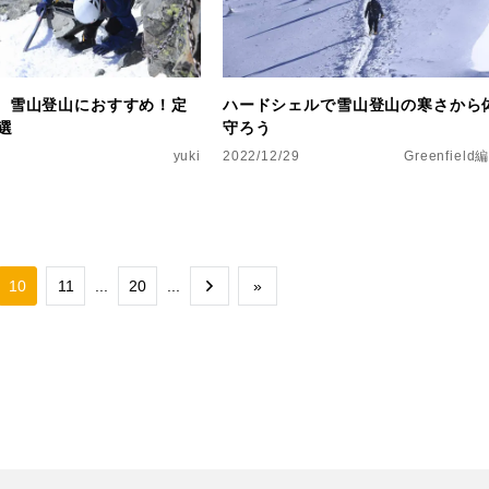
版】雪山登山におすすめ！定
ハードシェルで雪山登山の寒さから
選
守ろう
yuki
2022/12/29
Greenfiel
10
11
...
20
...
»