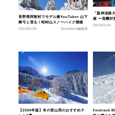
「阪神淡路
長野県阿智村でモデル兼YouTuber 山下
催 〜危機対
舞弓と登る！蛇峠山スノーハイク開催
2023/01/16
2023/01/18
Greenfield編集部
【2024年版】冬の登山用のおすすめテ
finetrac