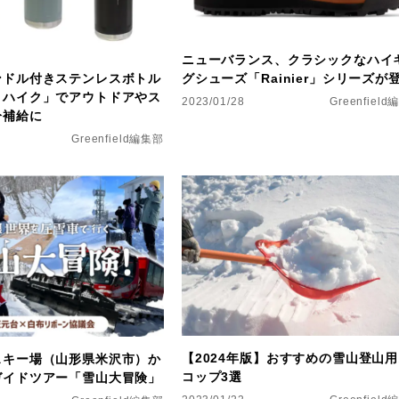
ニューバランス、クラシックなハイ
グシューズ「Rainier」シリーズが
ンドル付きステンレスボトル
トハイク」でアウトドアやス
2023/01/28
Greenfiel
分補給に
Greenfield編集部
【2024年版】おすすめの雪山登山
スキー場（山形県米沢市）か
コップ3選
ガイドツアー「雪山大冒険」