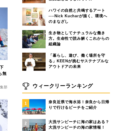
ハワイの自然と共鳴するアート
──Nick Kucharが描く、環境へ
のまなざし
生き物としてナチュラルな働き
方。生命性で読み解くこれからの
組織論
「暮らし、遊び、働く場所を守
る」KEENが挑むサステナブルな
アウトドアの未来
下
も無
ウィークリーランキング
d編集部
奈良近県で海水浴！奈良から日帰
1
りで行けるビーチをご紹介
大洗サンビーチに海の家はある？
2
大洗サンビーチの海の家情報！