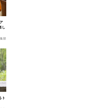
ア
楽し
d編集部
るト