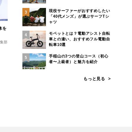
現役サーファーがおすすめしたい
3
「40代メンズ」が選ぶサーフTシ
ャツ
体を
モペットとは？電動アシスト自転
4
車との違い、おすすめフル電動自
d編集部
転車10選
手稲山の3つの登山コース（初心
5
者〜上級者）と魅力を紹介
もっと見る