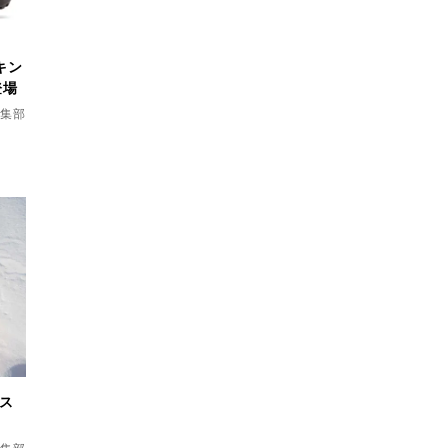
キン
登場
d編集部
用ス