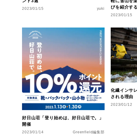
ント3選
軽に雪山を
びを紹介す
2023/01/15
yuki
2023/01/15
化繊インサ
される理由
2023/01/12
好日山荘「登り始めは、好日山荘で。」
開催
2023/01/14
Greenfield編集部