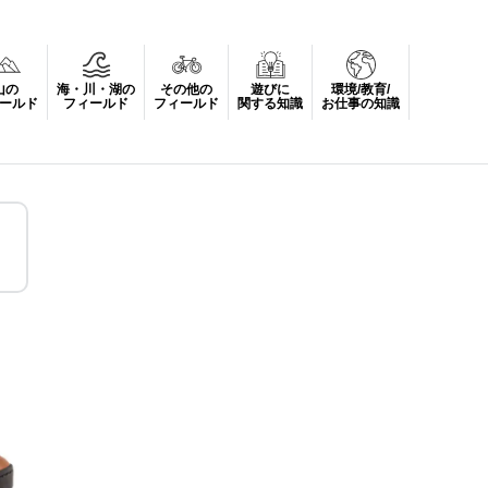
山の
海・川・湖の
その他の
遊びに
環境/教育/
ールド
フィールド
フィールド
関する知識
お仕事の知識