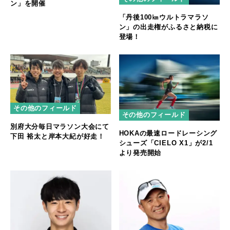
ン」を開催
「丹後100㎞ウルトラマラソ
ン」の出走権がふるさと納税に
登場！
その他のフィールド
その他のフィールド
別府大分毎日マラソン大会にて
HOKAの最速ロードレーシング
下田 裕太と岸本大紀が好走！
シューズ「CIELO X1」が2/1
より発売開始