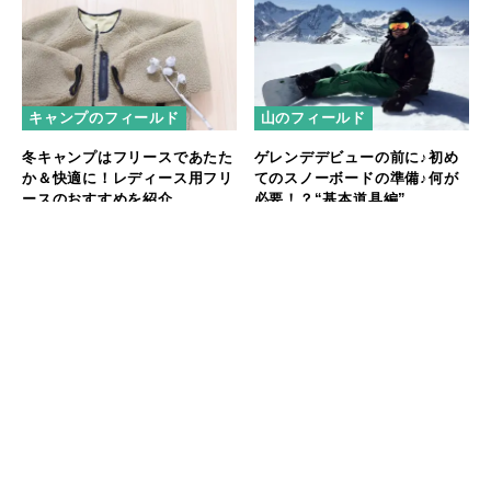
キャンプのフィールド
山のフィールド
冬キャンプはフリースであたた
ゲレンデデビューの前に♪初め
か＆快適に！レディース用フリ
てのスノーボードの準備♪何が
ースのおすすめを紹介
必要！？“基本道具編”
おすすめの記事
マラウイ産コーヒー豆が子どもたちの給食に。せいぼじ
ゃぱん代表が考える未来への投資とは
【パタゴニア イベントレポート】自然と生きる人々が語
る、気候変動と暮らしのリアル
ハワイの自然と共鳴するアート──Nick Kucharが描