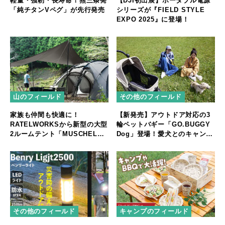
軽量・強靭・長寿命！燕三条発
【DJI初出展】ポータブル電源
「純チタンVペグ」が先行発売
シリーズが『FIELD STYLE
EXPO 2025』に登場！
山のフィールド
その他のフィールド
家族も仲間も快適に！
【新発売】アウトドア対応の3
RATELWORKSから新型の大型
輪ペットバギー「GO.BUGGY
2ルームテント「MUSCHEL」
Dog」登場！愛犬とのキャンプ
誕生
やフェスをもっと快適に
その他のフィールド
キャンプのフィールド