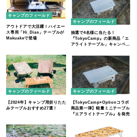
キャンプのフィールド
キャンプのフィールド
アウトドアで大活躍！ハイエー
ス専用「Hi_Dias」テーブルが
抽選で4名様に当たる！
Makuakeで登場
『TokyoCamp』の新商品「エ
アライトテーブル」キャンペー
ン
キャンプのフィールド
キャンプのフィールド
【2024年】キャンプ用折りたた
【TokyoCamp×Optionコラボ
みテーブルおすすめ27選！
商品第一弾】軽量ミニテーブル
『エアライトテーブル』を発売