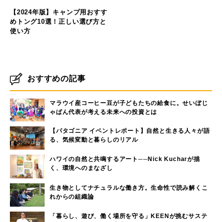
【2024年版】キャンプ用おすす
めトング10選！正しい選び方と
使い方
おすすめの記事
マラウイ産コーヒー豆が子どもたちの給食に。せいぼじ
ゃぱん代表が考える未来への投資とは
【パタゴニア イベントレポート】自然と生きる人々が語
る、気候変動と暮らしのリアル
ハワイの自然と共鳴するアート──Nick Kucharが描
く、環境へのまなざし
生き物としてナチュラルな働き方。生命性で読み解くこ
れからの組織論
「暮らし、遊び、働く場所を守る」KEENが挑むサステ