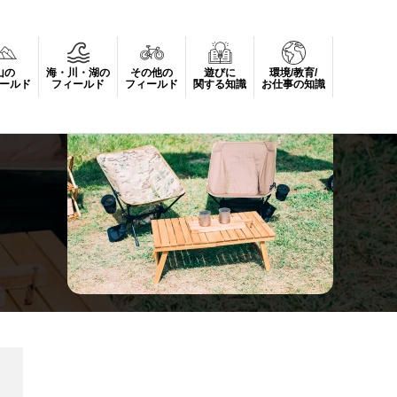
山の
海・川・湖の
その他の
遊びに
環境/教育/
ールド
フィールド
フィールド
関する知識
お仕事の知識