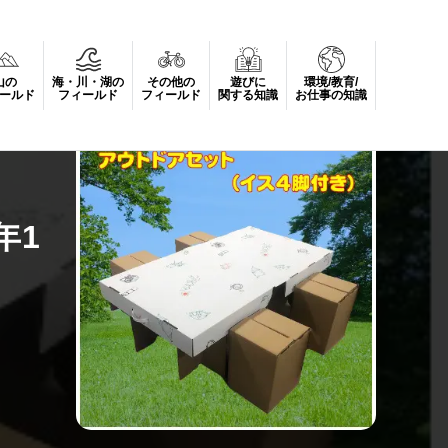
山の
海・川・湖の
その他の
遊びに
環境/教育/
ールド
フィールド
フィールド
関する知識
お仕事の知識
年1