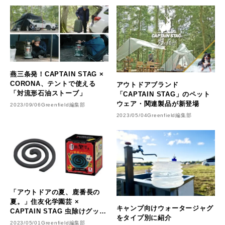
燕三条発！CAPTAIN STAG ×
CORONA、テントで使える
アウトドアブランド
「対流形石油ストーブ」
「CAPTAIN STAG」のペット
ウェア・関連製品が新登場
2023/09/06
Greenfield編集部
2023/05/04
Greenfield編集部
「アウトドアの夏、鹿番長の
夏。」住友化学園芸 ×
キャンプ向けウォータージャグ
CAPTAIN STAG 虫除けグッズ
をタイプ別に紹介
でコラボ商品を発売
2023/05/01
Greenfield編集部