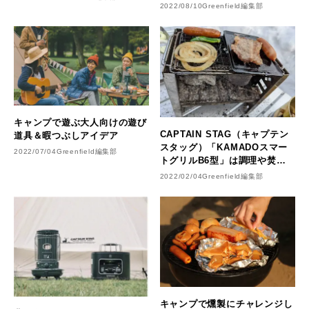
2022/08/10
Greenfield編集部
キャンプで遊ぶ大人向けの遊び
CAPTAIN STAG（キャプテン
道具＆暇つぶしアイデア
スタッグ）「KAMADOスマー
2022/07/04
Greenfield編集部
トグリルB6型」は調理や焚火
もできる万能ギア！
2022/02/04
Greenfield編集部
キャンプで燻製にチャレンジし