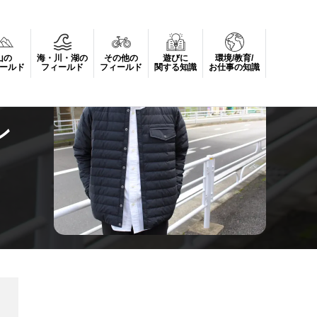
山の
海・川・湖の
その他の
遊びに
環境/教育/
ールド
フィールド
フィールド
関する知識
お仕事の知識
ン