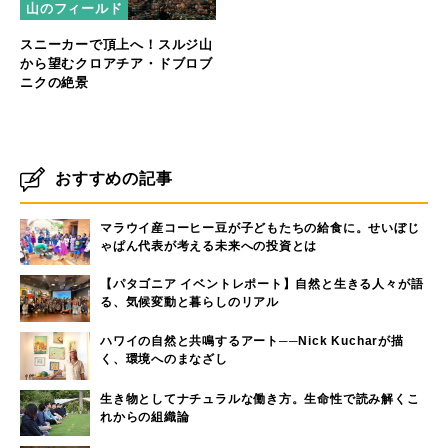
山のフィールド
スニーカーで頂上へ！スルジ山
から望むクロアチア・ドブロブ
ニクの絶景
おすすめの記事
マラウイ産コーヒー豆が子どもたちの給食に。せいぼじ
ゃぱん代表が考える未来への投資とは
【パタゴニア イベントレポート】自然と生きる人々が語
る、気候変動と暮らしのリアル
ハワイの自然と共鳴するアート──Nick Kucharが描
く、環境へのまなざし
生き物としてナチュラルな働き方。生命性で読み解くこ
れからの組織論