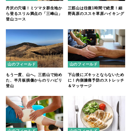
丹沢の穴場！ミツマタ群生地か
三筋山は往復1時間で絶景！細
ら登るスリル満点の「三峰山」
野高原のススキ草原ハイキング
登山コース
山のフィールド
山のフィールド
もう一度、山へ。三筋山で始め
下山後にズキッとならないため
た、半月板損傷からのリハビリ
に！内側膝痛予防のストレッチ
登山
＆マッサージ
山のフィールド
山のフィールド