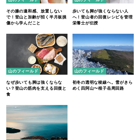
その膝の違和感、放置しない
歩いても脚が強くならない人
で！登山と加齢が招く半月板損
へ！登山者の回復レシピを管理
傷から学んだこと
栄養士が伝授
山のフィールド
山のフィールド
なぜ歩いても脚は強くならな
初冬の透明な稜線へ。雪がきら
い？登山の筋肉を支える回復と
めく四阿山〜根子岳周回路
食