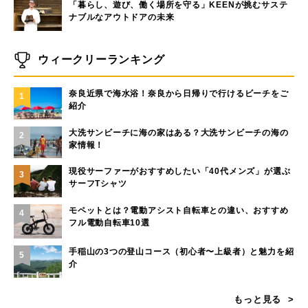
「暮らし、遊び、働く場所を守る」KEENが挑むサステ
ナブルなアウトドアの未来
ウィークリーランキング
奈良近県で海水浴！奈良から日帰りで行けるビーチをご
1
紹介
大洗サンビーチに海の家はある？大洗サンビーチの海の
2
家情報！
現役サーファーがおすすめしたい「40代メンズ」が選ぶ
3
サーフTシャツ
モペットとは？電動アシスト自転車との違い、おすすめ
4
フル電動自転車10選
手稲山の3つの登山コース（初心者〜上級者）と魅力を紹
5
介
もっと見る