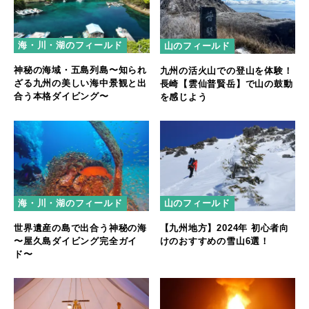
海・川・湖のフィールド
山のフィールド
神秘の海域・五島列島〜知られ
九州の活火山での登山を体験！
ざる九州の美しい海中景観と出
長崎【雲仙普賢岳】で山の鼓動
合う本格ダイビング〜
を感じよう
海・川・湖のフィールド
山のフィールド
世界遺産の島で出合う神秘の海
【九州地方】2024年 初心者向
〜屋久島ダイビング完全ガイ
けのおすすめの雪山6選！
ド〜