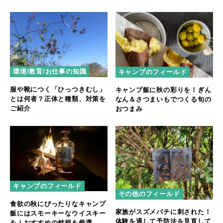
Season」
環境/教育/お仕事の知識
キャンプのフィールド
服や靴につく「ひっつきむし」
キャンプ飯に秋の彩りを！ぎん
とは何者？正体と種類、対策を
なん＆さつまいもでつくる旬の
ご紹介
おつまみ
キャンプのフィールド
その他のフィールド
食欲の秋にぴったりなキャンプ
家族がスズメバチに刺された！
飯にはスモーキーなウイスキー
体験を通して予防法を見直して
を！おすすめの銘柄を厳選