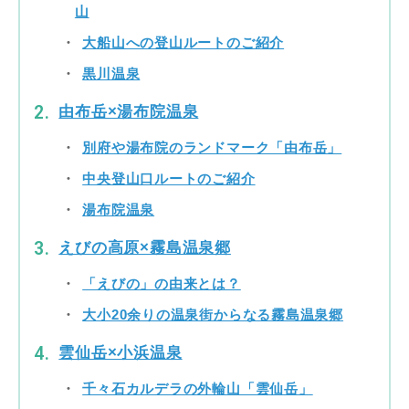
山
大船山への登山ルートのご紹介
黒川温泉
由布岳×湯布院温泉
別府や湯布院のランドマーク「由布岳」
中央登山口ルートのご紹介
湯布院温泉
えびの高原×霧島温泉郷
「えびの」の由来とは？
大小20余りの温泉街からなる霧島温泉郷
雲仙岳×小浜温泉
千々石カルデラの外輪山「雲仙岳」