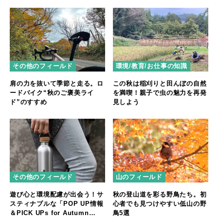
その他のフィールド
環境/教育/お仕事の知識
肩の力を抜いて季節と走る。ロ
この秋は稲刈りと田んぼの自然
ードバイク“秋のご褒美ライ
を満喫！親子で虫の魅力を再発
ド”のすすめ
見しよう
その他のフィールド
山のフィールド
遊び心と環境配慮が出会う！サ
秋の登山道を彩る野鳥たち。初
スティナブルな「POP UP情報
心者でも見つけやすい低山の野
＆PICK UPs for Autumn
鳥5選