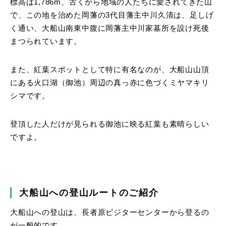
標高は1,786m、古くから地域の人たちに愛されてきた山
で、この地を治めた岡藩の3代目藩主中川久清は、足しげ
く通い、大船山南東中腹に岡藩主中川家墓所を設け死後
まつられています。
また、紅葉スポットとして特に有名なのが、大船山山頂
にある火口湖（御池）周辺の真っ赤に色づくミヤマキリ
シマです。
登頂した人だけが見られる御池に映る紅葉も素晴らしい
ですよ。
大船山への登山ルートのご紹介
大船山への登山は、長者原ビジターセンターから登るの
が一般的です。