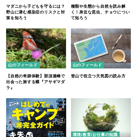
マダニから子どもを守るには？
種類や生態から自然を読み解
野山に潜む感染症のリスクと対
く！身近な昆虫、チョウについ
策を知ろう
て知ろう
山のフィールド
山のフィールド
【自然の奇跡体験】那須連峰で
登山で役立つ天気図の読み方
出会った旅する蝶『アサギマダ
ラ』
環境/教育/お仕事の知識