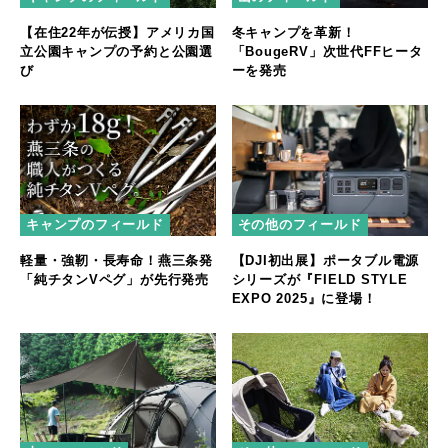
【在住22年が伝授】アメリカ国
冬キャンプを革新！
立公園キャンプの予約と公園選
「BougeRV」次世代FFヒータ
び
ーを発売
キャンプのフィールド
その他のフィールド
軽量・強靭・長寿命！燕三条発
【DJI初出展】ポータブル電源
「純チタンVペグ」が先行発売
シリーズが『FIELD STYLE
EXPO 2025』に登場！