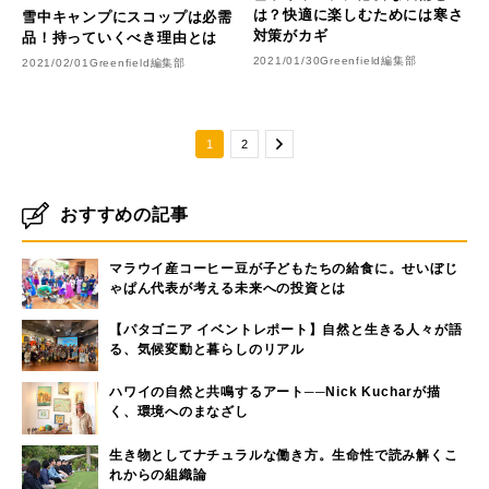
は？快適に楽しむためには寒さ
雪中キャンプにスコップは必需
対策がカギ
品！持っていくべき理由とは
2021/01/30
Greenfield編集部
2021/02/01
Greenfield編集部
1
2
おすすめの記事
マラウイ産コーヒー豆が子どもたちの給食に。せいぼじ
ゃぱん代表が考える未来への投資とは
【パタゴニア イベントレポート】自然と生きる人々が語
る、気候変動と暮らしのリアル
ハワイの自然と共鳴するアート──Nick Kucharが描
く、環境へのまなざし
生き物としてナチュラルな働き方。生命性で読み解くこ
れからの組織論