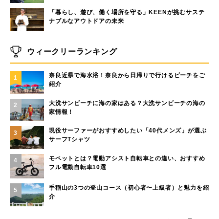
「暮らし、遊び、働く場所を守る」KEENが挑むサステ
ナブルなアウトドアの未来
ウィークリーランキング
奈良近県で海水浴！奈良から日帰りで行けるビーチをご
1
紹介
大洗サンビーチに海の家はある？大洗サンビーチの海の
2
家情報！
現役サーファーがおすすめしたい「40代メンズ」が選ぶ
3
サーフTシャツ
モペットとは？電動アシスト自転車との違い、おすすめ
4
フル電動自転車10選
手稲山の3つの登山コース（初心者〜上級者）と魅力を紹
5
介