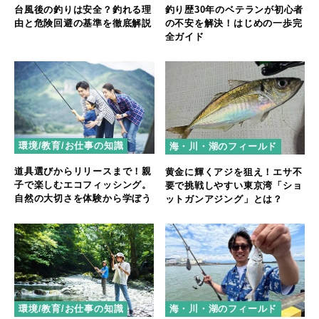
台風後の釣りは安全？釣れる理
釣り歴30年のベテランが初心者
由と危険回避の基準を徹底解説
の不安を解決！はじめの一歩完
全ガイド
環境/教育/お仕事の知識
海・川・湖のフィールド
道具選びからリリースまで！親
黄金に輝くアジを狙え！エサ不
子で楽しむエコフィッシング。
要で挑戦しやすい東京湾「ショ
自然の大切さを体験から学ぼう
ットガンアジング」とは？
環境/教育/お仕事の知識
海・川・湖のフィールド