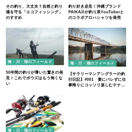
その釣り、大丈夫？自然と釣り
釣り好き必見！沖縄ブランド
場を守る「エコフィッシング」
PAIKAJIが釣り系YouTuberと
のすすめ
のコラボアロハシャツを発売
海・川・湖のフィールド
海・川・湖のフィールド
50年間の釣りが導いた驚きの発
【サラリーマンアングラーの釣
見！これでボウズはもう怖くな
行日記】#001 妻にバレずに仕
い
事帰りにコッソリ楽しむテナガ
エビ釣り
海・川・湖のフィールド