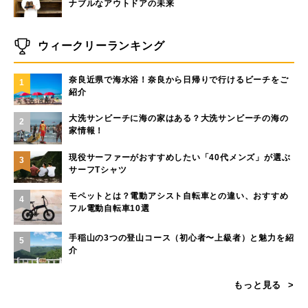
ナブルなアウトドアの未来
ウィークリーランキング
奈良近県で海水浴！奈良から日帰りで行けるビーチをご
1
紹介
大洗サンビーチに海の家はある？大洗サンビーチの海の
2
家情報！
現役サーファーがおすすめしたい「40代メンズ」が選ぶ
3
サーフTシャツ
モペットとは？電動アシスト自転車との違い、おすすめ
4
フル電動自転車10選
手稲山の3つの登山コース（初心者〜上級者）と魅力を紹
5
介
もっと見る