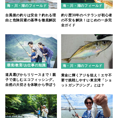
海・川・湖のフィールド
海・川・湖のフィールド
台風後の釣りは安全？釣れる理
釣り歴30年のベテランが初心者
由と危険回避の基準を徹底解説
の不安を解決！はじめの一歩完
全ガイド
環境/教育/お仕事の知識
海・川・湖のフィールド
道具選びからリリースまで！親
黄金に輝くアジを狙え！エサ不
子で楽しむエコフィッシング。
要で挑戦しやすい東京湾「ショ
自然の大切さを体験から学ぼう
ットガンアジング」とは？