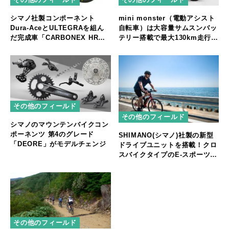
mini monster（電動アシスト
シマノ社製コンポーネント
自転車）は大容量サムスンバッ
Dura-AceとULTEGRAを組ん
テリー搭載で最大130km走行可
だ完成車「CARBONEX HR
能＆シマノ8段ギア/前後サスペ
DISC DURA-ACE Di2」
ンション搭載
「CARBONEX HR DISC
ULTEGRA Di2」発売
その他のフィールド
その他のフィールド
シマノのマウンテンバイクコン
ポーネンツ 第4のグレード
SHIMANO(シマノ)社製の新型
「DEORE」がモデルチェンジ
ドライブユニットを搭載！クロ
スバイクタイプのE-スポーツバ
イクが新登場 ルイガノ最新モ
デル 「AVIATOR-E(アビエータ
ー・イー)」
その他のフィールド