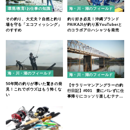
環境/教育/お仕事の知識
海・川・湖のフィールド
その釣り、大丈夫？自然と釣り
釣り好き必見！沖縄ブランド
場を守る「エコフィッシング」
PAIKAJIが釣り系YouTuberと
のすすめ
のコラボアロハシャツを発売
海・川・湖のフィールド
海・川・湖のフィールド
50年間の釣りが導いた驚きの発
【サラリーマンアングラーの釣
見！これでボウズはもう怖くな
行日記】#001 妻にバレずに仕
い
事帰りにコッソリ楽しむテナガ
エビ釣り