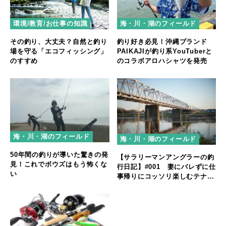
環境/教育/お仕事の知識
海・川・湖のフィールド
その釣り、大丈夫？自然と釣り
釣り好き必見！沖縄ブランド
場を守る「エコフィッシング」
PAIKAJIが釣り系YouTuberと
のすすめ
のコラボアロハシャツを発売
海・川・湖のフィールド
海・川・湖のフィールド
50年間の釣りが導いた驚きの発
【サラリーマンアングラーの釣
見！これでボウズはもう怖くな
行日記】#001 妻にバレずに仕
い
事帰りにコッソリ楽しむテナガ
エビ釣り