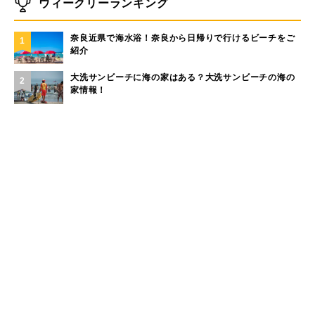
ウィークリーランキング
奈良近県で海水浴！奈良から日帰りで行けるビーチをご
1
紹介
大洗サンビーチに海の家はある？大洗サンビーチの海の
2
家情報！
モペットとは？電動アシスト自転車との違い、おすすめ
3
フル電動自転車10選
現役サーファーがおすすめしたい「40代メンズ」が選ぶ
4
サーフTシャツ
手稲山の3つの登山コース（初心者〜上級者）と魅力を紹
5
介
もっと見る