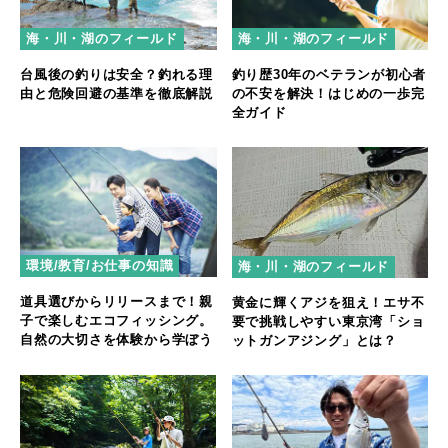
海・川・湖のフィールド
海・川・湖のフィールド
台風後の釣りは安全？釣れる理
釣り歴30年のベテランが初心者
由と危険回避の基準を徹底解説
の不安を解決！はじめの一歩完
全ガイド
環境/教育/お仕事の知識
海・川・湖のフィールド
道具選びからリリースまで！親
黄金に輝くアジを狙え！エサ不
子で楽しむエコフィッシング。
要で挑戦しやすい東京湾「ショ
自然の大切さを体験から学ぼう
ットガンアジング」とは？