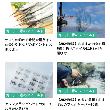
海・川・湖のフィールド
海・川・湖のフィールド
サヨリの釣れる時間や場所は？
【2024年版】おすすめのタモ網
仕掛けや餌などのポイントもお
6選！釣りスタイルにあわせた
さえよう
選び方
海・川・湖のフィールド
海・川・湖のフィールド
【2024年版】釣りに必須！おす
アジング用ジグヘッドの知って
すめのフックキーパー10選
おきたい選び方