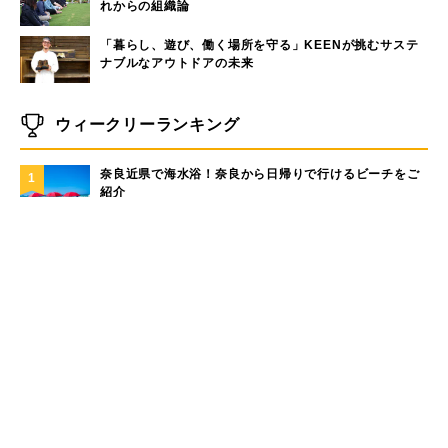
れからの組織論
「暮らし、遊び、働く場所を守る」KEENが挑むサステ
ナブルなアウトドアの未来
ウィークリーランキング
奈良近県で海水浴！奈良から日帰りで行けるビーチをご
1
紹介
大洗サンビーチに海の家はある？大洗サンビーチの海の
2
家情報！
手稲山の3つの登山コース（初心者〜上級者）と魅力を紹
3
介
モペットとは？電動アシスト自転車との違い、おすすめ
4
フル電動自転車10選
現役サーファーがおすすめしたい「40代メンズ」が選ぶ
5
サーフTシャツ