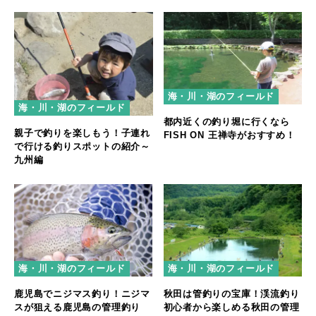
海・川・湖のフィールド
海・川・湖のフィールド
都内近くの釣り堀に行くなら
親子で釣りを楽しもう！子連れ
FISH ON 王禅寺がおすすめ！
で行ける釣りスポットの紹介～
九州編
海・川・湖のフィールド
海・川・湖のフィールド
秋田は管釣りの宝庫！渓流釣り
鹿児島でニジマス釣り！ニジマ
初心者から楽しめる秋田の管理
スが狙える鹿児島の管理釣り