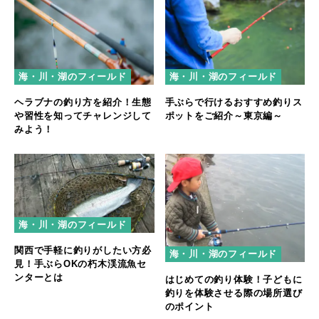
海・川・湖のフィールド
海・川・湖のフィールド
ヘラブナの釣り方を紹介！生態
手ぶらで行けるおすすめ釣りス
や習性を知ってチャレンジして
ポットをご紹介～東京編～
みよう！
海・川・湖のフィールド
関西で手軽に釣りがしたい方必
海・川・湖のフィールド
見！手ぶらOKの朽木渓流魚セ
ンターとは
はじめての釣り体験！子どもに
釣りを体験させる際の場所選び
のポイント