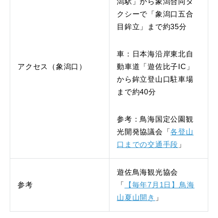
潟駅」から象潟合同タ
クシーで「象潟口五合
目鉾立」まで約35分
車：日本海沿岸東北自
アクセス（象潟口）
動車道「遊佐比子IC」
から鉾立登山口駐車場
まで約40分
参考：鳥海国定公園観
光開発協議会「
各登山
口までの交通手段
」
遊佐鳥海観光協会
参考
「
【毎年7月1日】鳥海
山夏山開き
」