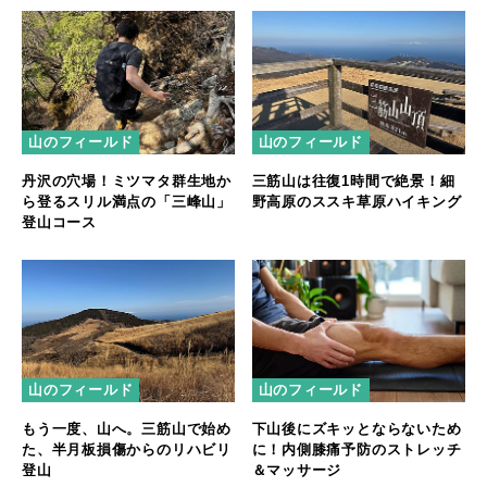
山のフィールド
山のフィールド
丹沢の穴場！ミツマタ群生地か
三筋山は往復1時間で絶景！細
ら登るスリル満点の「三峰山」
野高原のススキ草原ハイキング
登山コース
山のフィールド
山のフィールド
もう一度、山へ。三筋山で始め
下山後にズキッとならないため
た、半月板損傷からのリハビリ
に！内側膝痛予防のストレッチ
登山
＆マッサージ