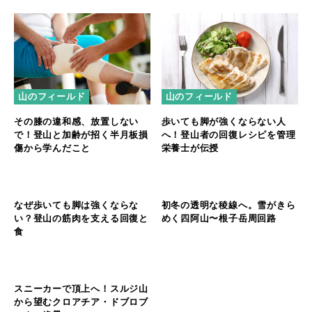
山のフィールド
山のフィールド
その膝の違和感、放置しない
歩いても脚が強くならない人
で！登山と加齢が招く半月板損
へ！登山者の回復レシピを管理
傷から学んだこと
栄養士が伝授
山のフィールド
山のフィールド
なぜ歩いても脚は強くならな
初冬の透明な稜線へ。雪がきら
い？登山の筋肉を支える回復と
めく四阿山〜根子岳周回路
食