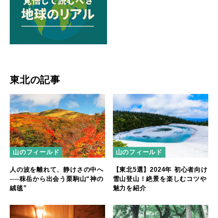
東北の記事
山のフィールド
山のフィールド
人の波を離れて、静けさの中へ
【東北5選】2024年 初心者向け
──秣岳から出会う栗駒山“神の
雪山登山！絶景を楽しむコツや
絨毯”
魅力を紹介