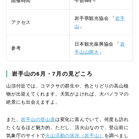
開催時間
午前6時～
岩手県観光協会 「
岩手
アクセス
山
」
日本観光振興協会 「
岩
参考
手山山開き
」
岩手山の6月・7月の見どころ
山頂付近では、コマクサの群生や、色とりどりの高山植
物が出迎えてくれます。天気がよければ、大パノラマの
絶景にも出会えますよ。
また、
岩手山の登山道
は変化に富んでいて、何度も訪れ
たくなるほど魅力的。ただし、活火山なので、登山前に
気象庁のサイトで
火山活動の状況（岩手山）
を調べまし