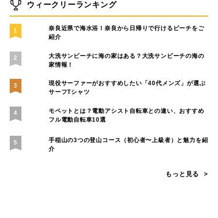
ハワイの自然と共鳴するアート──Nick Kucharが描
く、環境へのまなざし
生き物としてナチュラルな働き方。生命性で読み解くこ
れからの組織論
「暮らし、遊び、働く場所を守る」KEENが挑むサステ
ナブルなアウトドアの未来
ウィークリーランキング
奈良近県で海水浴！奈良から日帰りで行けるビーチをご
1
紹介
大洗サンビーチに海の家はある？大洗サンビーチの海の
2
家情報！
現役サーファーがおすすめしたい「40代メンズ」が選ぶ
3
サーフTシャツ
モペットとは？電動アシスト自転車との違い、おすすめ