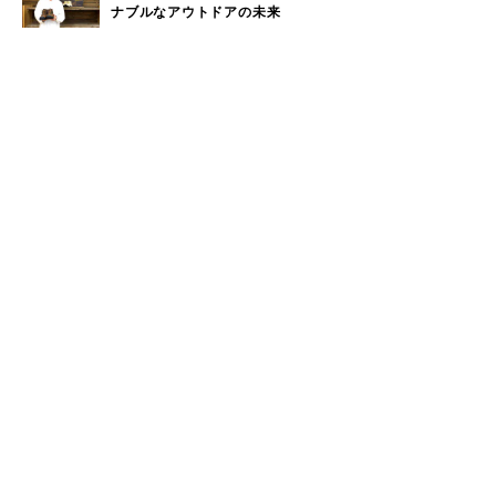
ナブルなアウトドアの未来
ウィークリーランキング
奈良近県で海水浴！奈良から日帰りで行けるビーチをご
1
紹介
大洗サンビーチに海の家はある？大洗サンビーチの海の
2
家情報！
現役サーファーがおすすめしたい「40代メンズ」が選ぶ
3
サーフTシャツ
モペットとは？電動アシスト自転車との違い、おすすめ
4
フル電動自転車10選
手稲山の3つの登山コース（初心者〜上級者）と魅力を紹
5
介
もっと見る