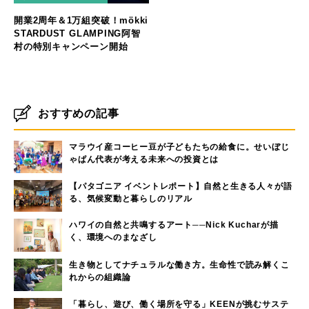
開業2周年＆1万組突破！mökki
STARDUST GLAMPING阿智
村の特別キャンペーン開始
おすすめの記事
マラウイ産コーヒー豆が子どもたちの給食に。せいぼじ
ゃぱん代表が考える未来への投資とは
【パタゴニア イベントレポート】自然と生きる人々が語
る、気候変動と暮らしのリアル
ハワイの自然と共鳴するアート──Nick Kucharが描
く、環境へのまなざし
生き物としてナチュラルな働き方。生命性で読み解くこ
れからの組織論
「暮らし、遊び、働く場所を守る」KEENが挑むサステ