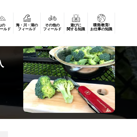
山の
海・川・湖の
その他の
遊びに
環境/教育/
ールド
フィールド
フィールド
関する知識
お仕事の知識
入