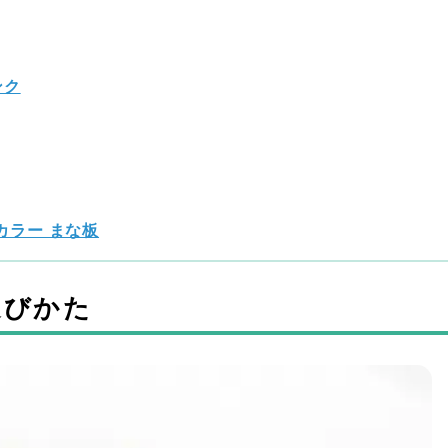
ンク
イカラー まな板
選びかた