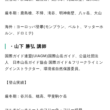
厳冬期：鹿島槍、不帰、滝谷、明神南壁、八ヶ岳、大山
海外：ヨーロッパ登攀(モンブラン、ベルト、マッターホ
ルン、ドロミテ)
・山下
勝弘
講師
国際ガイド連盟(UIAGM)国際山岳ガイド、公益社団法
人 日本山岳ガイド協会 国際ガイド＆フリークライミン
グインストラクター、環境省自然保護委員。
【登山実績】
厳冬期：谷川岳、穂高、甲斐駒ケ岳
マルチピッチルートのフリー化・フリー続登