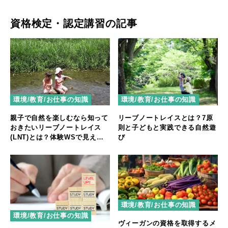
資格検定・認定講習の記事
環境/教育/お仕事の知識
環境/教育/お仕事の知識
親子で自然を楽しむなら知って
リーブノートレイスとは？7原
おきたいリーブノートレイス
則と子どもと実践できる自然遊
(LNT)とは？体験WSで見えた7
び
つの原則
環境/教育/お仕事の知識
環境/教育/お仕事の知識
ヴィーガンの資格を取得するメ