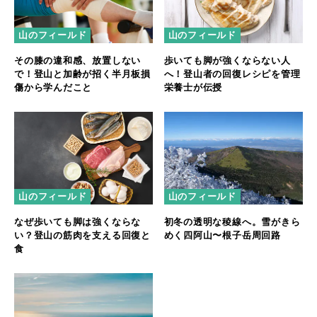
山のフィールド
山のフィールド
その膝の違和感、放置しない
歩いても脚が強くならない人
で！登山と加齢が招く半月板損
へ！登山者の回復レシピを管理
傷から学んだこと
栄養士が伝授
山のフィールド
山のフィールド
なぜ歩いても脚は強くならな
初冬の透明な稜線へ。雪がきら
い？登山の筋肉を支える回復と
めく四阿山〜根子岳周回路
食