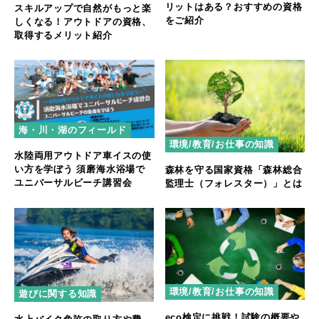
リットはある？おすすめの資格
スキルアップで自然がもっと楽
をご紹介
しくなる！アウトドアの資格、
取得するメリット紹介
海・川・湖のフィールド
環境/教育/お仕事の知識
水陸両用アウトドア車イスの使
い方を学ぼう 須磨海水浴場で
森林を守る国家資格「森林総合
ユニバーサルビーチ講習会
監理士（フォレスター）」とは
環境/教育/お仕事の知識
遊びに関する知識
eco検定に挑戦！試験の概要や