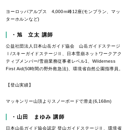
ヨーロッパアルプス 4,000ｍ峰12座(モンブラン、マッ
ターホルンなど)
・旭 立太
講師
公益社団法人日本山岳ガイド協会 山岳ガイドステージ
Ⅰ/スキーガイドステージⅡ、日本雪崩ネットワークアク
ティブメンバー/雪崩業務従事者レベル1、Wilderness
First Aid(50時間の野外救急法)、環境省自然公園指導員。
【登山実績】
マッキンリー山頂よりスノーボードで滑走(6,168m)
・山田 まゆみ
講師
日本山岳ガイド協会認定 登山ガイドステージⅡ、環境省