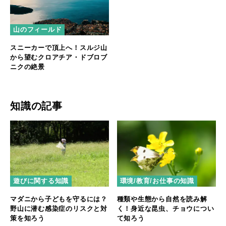
山のフィールド
スニーカーで頂上へ！スルジ山
から望むクロアチア・ドブロブ
ニクの絶景
知識の記事
遊びに関する知識
環境/教育/お仕事の知識
マダニから子どもを守るには？
種類や生態から自然を読み解
野山に潜む感染症のリスクと対
く！身近な昆虫、チョウについ
策を知ろう
て知ろう