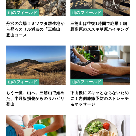
山のフィールド
山のフィールド
丹沢の穴場！ミツマタ群生地か
三筋山は往復1時間で絶景！細
ら登るスリル満点の「三峰山」
野高原のススキ草原ハイキング
登山コース
山のフィールド
山のフィールド
もう一度、山へ。三筋山で始め
下山後にズキッとならないため
た、半月板損傷からのリハビリ
に！内側膝痛予防のストレッチ
登山
＆マッサージ