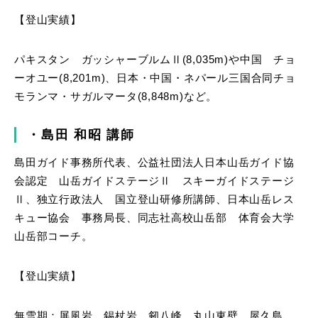
【登山実績】
パキスタン ガッシャーブルムⅡ(8,035m)や中国 チョ
ーオユー(8,201m)、日本・中国・ネパール三国合同チョ
モランマ・サガルマータ(8,848m)など。
・島田
和昭
講師
島田ガイド事務所代表、公益社団法人日本山岳ガイド協
会認定 山岳ガイドステージⅡ スキーガイドステージ
Ⅱ、独立行政法人 国立登山研修所講師、日本山岳レス
キュー協会 事務局長、同志社高校山岳部 体育会大学
山岳部コーチ。
【登山実績】
無雪期：屏風岩、錫杖岩、剱八峰、丸山東壁、屋久島。