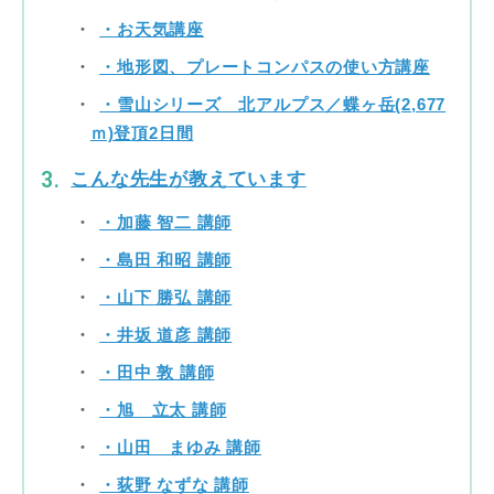
・お天気講座
・地形図、プレートコンパスの使い方講座
・雪山シリーズ 北アルプス／蝶ヶ岳(2,677
ｍ)登頂2日間
こんな先生が教えています
・加藤 智二 講師
・島田 和昭 講師
・山下 勝弘 講師
・井坂 道彦 講師
・田中 敦 講師
・旭 立太 講師
・山田 まゆみ 講師
・荻野 なずな 講師