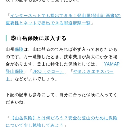
「
インターネットでも提出できる！登山届(登山計画書)の
重要性とネットで提出できる都道府県一覧
」
⑤山岳保険に加入する
山岳
保険
は、山に登るのであれば必ず入っておきたいも
のです。万一遭難したとき、捜索費用が莫大にかかる場
合があります。登山に特化した保険としては、「
YAMAP
登山保険
」「
JRO（ジロー）
」「
やまふきエキスパー
ト
」などがよいでしょう。
下記の記事も参考にして、自分に合った保険に入ってく
ださいね。
「
【山岳保険】とは何だろう？安全な登山のために保険
について少し勉強してみよう
」