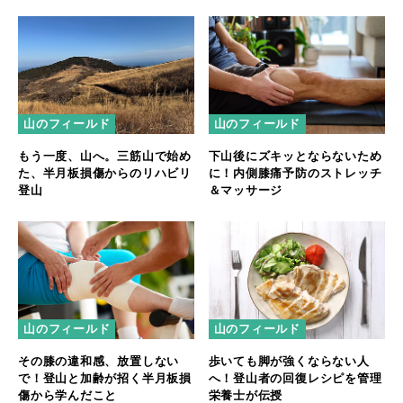
山のフィールド
山のフィールド
もう一度、山へ。三筋山で始め
下山後にズキッとならないため
た、半月板損傷からのリハビリ
に！内側膝痛予防のストレッチ
登山
＆マッサージ
山のフィールド
山のフィールド
その膝の違和感、放置しない
歩いても脚が強くならない人
で！登山と加齢が招く半月板損
へ！登山者の回復レシピを管理
傷から学んだこと
栄養士が伝授