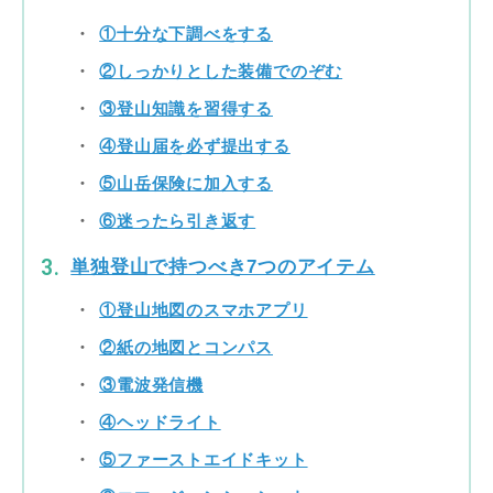
①十分な下調べをする
②しっかりとした装備でのぞむ
③登山知識を習得する
④登山届を必ず提出する
⑤山岳保険に加入する
⑥迷ったら引き返す
単独登山で持つべき7つのアイテム
①登山地図のスマホアプリ
②紙の地図とコンパス
③電波発信機
④ヘッドライト
⑤ファーストエイドキット