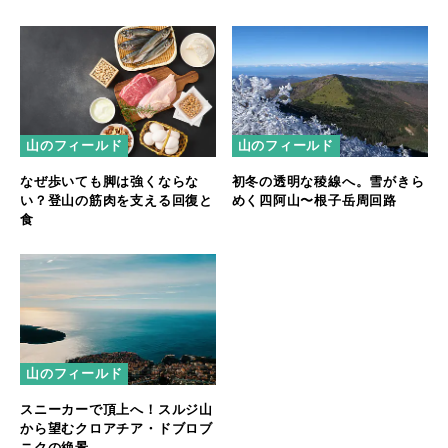
山のフィールド
山のフィールド
なぜ歩いても脚は強くならな
初冬の透明な稜線へ。雪がきら
い？登山の筋肉を支える回復と
めく四阿山〜根子岳周回路
食
山のフィールド
スニーカーで頂上へ！スルジ山
から望むクロアチア・ドブロブ
ニクの絶景