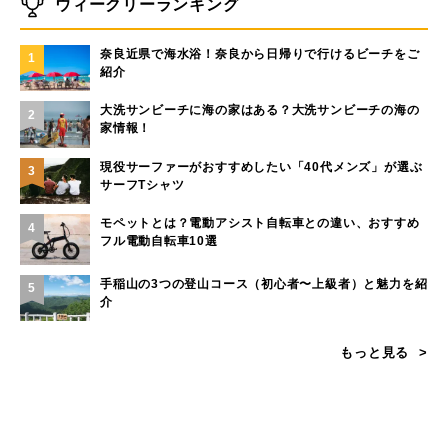
ウィークリーランキング
奈良近県で海水浴！奈良から日帰りで行けるビーチをご
1
紹介
大洗サンビーチに海の家はある？大洗サンビーチの海の
2
家情報！
現役サーファーがおすすめしたい「40代メンズ」が選ぶ
3
サーフTシャツ
モペットとは？電動アシスト自転車との違い、おすすめ
4
フル電動自転車10選
手稲山の3つの登山コース（初心者〜上級者）と魅力を紹
5
介
もっと見る