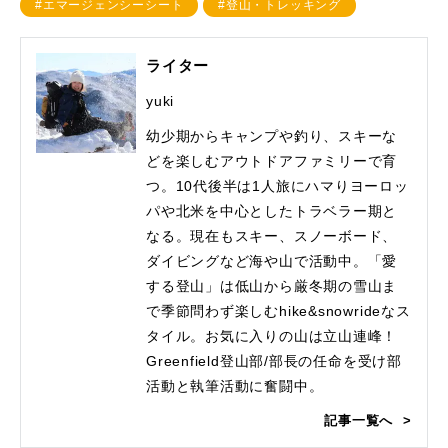
#エマージェンシーシート
#登山・トレッキング
ライター
yuki
幼少期からキャンプや釣り、スキーな
どを楽しむアウトドアファミリーで育
つ。10代後半は1人旅にハマりヨーロッ
パや北米を中心としたトラベラー期と
なる。現在もスキー、スノーボード、
ダイビングなど海や山で活動中。「愛
する登山」は低山から厳冬期の雪山ま
で季節問わず楽しむhike&snowrideなス
タイル。お気に入りの山は立山連峰！
Greenfield登山部/部長の任命を受け部
活動と執筆活動に奮闘中。
記事一覧へ