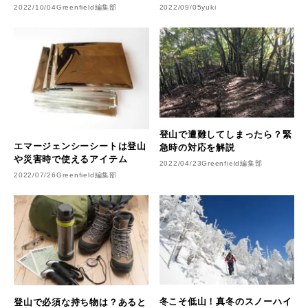
2022/10/04
Greenfield編集部
2022/09/05
yuki
登山で遭難してしまったら？緊
エマージェンシーシートは登山
急時の対応を解説
や災害時で使えるアイテム
2022/04/23
Greenfield編集部
2022/07/26
Greenfield編集部
冬こそ低山！真冬のスノーハイ
登山で必須な持ち物は？あると