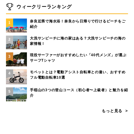
ウィークリーランキング
奈良近県で海水浴！奈良から日帰りで行けるビーチをご
1
紹介
大洗サンビーチに海の家はある？大洗サンビーチの海の
2
家情報！
現役サーファーがおすすめしたい「40代メンズ」が選ぶ
3
サーフTシャツ
モペットとは？電動アシスト自転車との違い、おすすめ
4
フル電動自転車10選
手稲山の3つの登山コース（初心者〜上級者）と魅力を紹
5
介
もっと見る