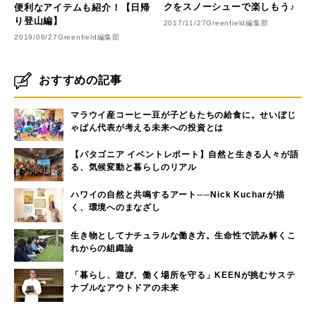
クをスノーシューで楽しもう♪
便利なアイテムも紹介！【日帰
り登山編】
2017/11/27
Greenfield編集部
2019/06/27
Greenfield編集部
おすすめの記事
マラウイ産コーヒー豆が子どもたちの給食に。せいぼじ
ゃぱん代表が考える未来への投資とは
【パタゴニア イベントレポート】自然と生きる人々が語
る、気候変動と暮らしのリアル
ハワイの自然と共鳴するアート──Nick Kucharが描
く、環境へのまなざし
生き物としてナチュラルな働き方。生命性で読み解くこ
れからの組織論
「暮らし、遊び、働く場所を守る」KEENが挑むサステ
ナブルなアウトドアの未来