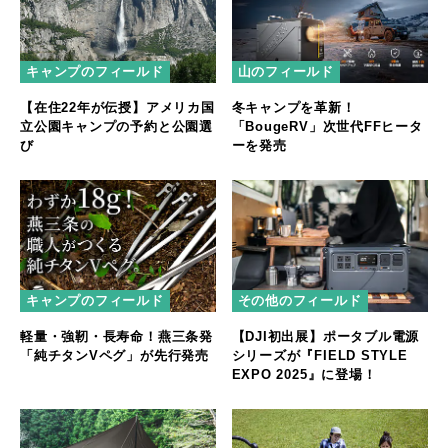
キャンプのフィールド
山のフィールド
【在住22年が伝授】アメリカ国
冬キャンプを革新！
立公園キャンプの予約と公園選
「BougeRV」次世代FFヒータ
び
ーを発売
キャンプのフィールド
その他のフィールド
軽量・強靭・長寿命！燕三条発
【DJI初出展】ポータブル電源
「純チタンVペグ」が先行発売
シリーズが『FIELD STYLE
EXPO 2025』に登場！