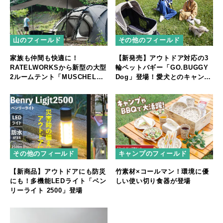
山のフィールド
その他のフィールド
家族も仲間も快適に！
【新発売】アウトドア対応の3
RATELWORKSから新型の大型
輪ペットバギー「GO.BUGGY
2ルームテント「MUSCHEL」
Dog」登場！愛犬とのキャンプ
誕生
やフェスをもっと快適に
その他のフィールド
キャンプのフィールド
【新商品】アウトドアにも防災
竹素材×コールマン！環境に優
にも！多機能LEDライト「ベン
しい使い切り食器が登場
リーライト 2500」登場