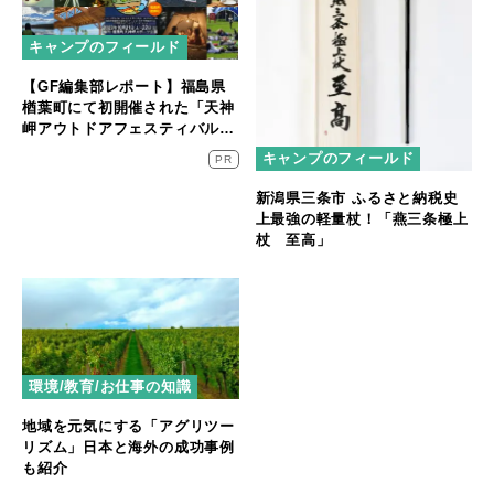
キャンプのフィールド
【GF編集部レポート】福島県
楢葉町にて初開催された「天神
岬アウトドアフェスティバル」
に密着！
キャンプのフィールド
PR
新潟県三条市 ふるさと納税史
上最強の軽量杖！「燕三条極上
杖 至高」
環境/教育/お仕事の知識
地域を元気にする「アグリツー
リズム」日本と海外の成功事例
も紹介