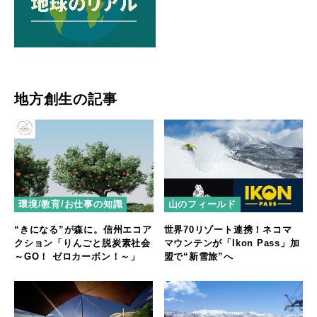
地方創生の記事
環境/教育/お仕事の知識
山のフィールド
“きになる”が森に。信州エコア
世界70リゾート連携！ネコマ
クション「りんごと脱炭素社会
マウンテンが「Ikon Pass」加
～GO！ ゼロカーボン！～」
盟で“新雪旅”へ