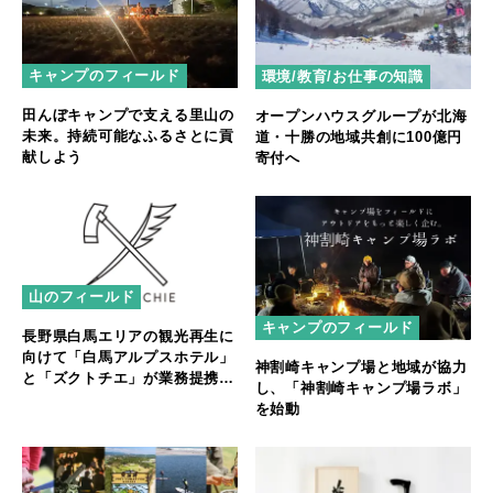
キャンプのフィールド
環境/教育/お仕事の知識
田んぼキャンプで支える里山の
オープンハウスグループが北海
未来。持続可能なふるさとに貢
道・十勝の地域共創に100億円
献しよう
寄付へ
山のフィールド
キャンプのフィールド
長野県白馬エリアの観光再生に
向けて「白馬アルプスホテル」
神割崎キャンプ場と地域が協力
と「ズクトチエ」が業務提携開
し、「神割崎キャンプ場ラボ」
始
を始動