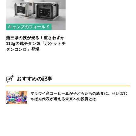
キャンプのフィールド
燕三条の技が光る！重さわずか
113gの純チタン製「ポケットチ
タンコンロ」登場
おすすめの記事
マラウイ産コーヒー豆が子どもたちの給食に。せいぼじ
ゃぱん代表が考える未来への投資とは
【パタゴニア イベントレポート】自然と生きる人々が語
る、気候変動と暮らしのリアル
ハワイの自然と共鳴するアート──Nick Kucharが描
く、環境へのまなざし