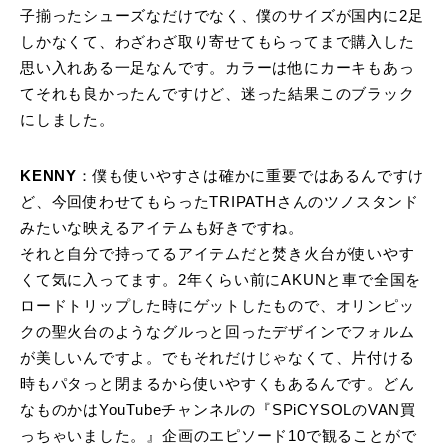
子揃ったシューズなだけでなく、僕のサイズが国内に2足
しかなくて、わざわざ取り寄せてもらってまで購入した
思い入れある一足なんです。カラーは他にカーキもあっ
てそれも良かったんですけど、迷った結果このブラック
にしました。
KENNY
：僕も使いやすさは確かに重要ではあるんですけ
ど、今回使わせてもらったTRIPATHさんのツノスタンド
みたいな映えるアイテムも好きですね。
それと自分で持ってるアイテムだと焚き火台が使いやす
くて気に入ってます。2年くらい前にAKUNと車で全国を
ロードトリップした時にゲットしたもので、オリンピッ
クの聖火台のようなグルっと回ったデザインでフォルム
が美しいんですよ。でもそれだけじゃなくて、片付ける
時もパタっと閉まるから使いやすくもあるんです。どん
なものかはYouTubeチャンネルの『SPiCYSOLのVAN買
っちゃいました。』企画のエピソード10で観ることがで