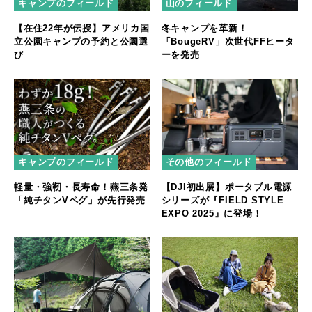
キャンプのフィールド
山のフィールド
【在住22年が伝授】アメリカ国
冬キャンプを革新！
立公園キャンプの予約と公園選
「BougeRV」次世代FFヒータ
び
ーを発売
キャンプのフィールド
その他のフィールド
軽量・強靭・長寿命！燕三条発
【DJI初出展】ポータブル電源
「純チタンVペグ」が先行発売
シリーズが『FIELD STYLE
EXPO 2025』に登場！