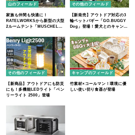
山のフィールド
その他のフィールド
家族も仲間も快適に！
【新発売】アウトドア対応の3
RATELWORKSから新型の大型
輪ペットバギー「GO.BUGGY
2ルームテント「MUSCHEL」
Dog」登場！愛犬とのキャンプ
誕生
やフェスをもっと快適に
その他のフィールド
キャンプのフィールド
【新商品】アウトドアにも防災
竹素材×コールマン！環境に優
にも！多機能LEDライト「ベン
しい使い切り食器が登場
リーライト 2500」登場