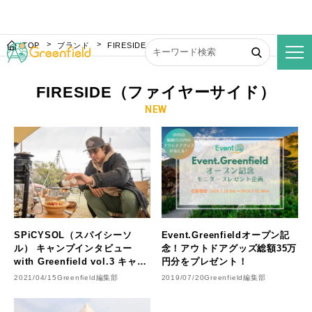
TOP
ブランド
FIRESIDE（ファイヤーサイド）
FIRESIDE（ファイヤーサイド）
NEW
SPiCYSOL（スパイシーソ
Event.Greenfieldオープン記
ル） キャンプインタビュー
念！アウトドアグッズ総額35万
with Greenfield vol.3 キャン
円分をプレゼント！
プアウトドア編
2021/04/15
Greenfield編集部
2019/07/20
Greenfield編集部