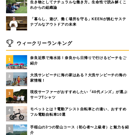
生き物としてナチュラルな働き方。生命性で読み解くこ
れからの組織論
「暮らし、遊び、働く場所を守る」KEENが挑むサステ
ナブルなアウトドアの未来
ウィークリーランキング
奈良近県で海水浴！奈良から日帰りで行けるビーチをご
1
紹介
大洗サンビーチに海の家はある？大洗サンビーチの海の
2
家情報！
現役サーファーがおすすめしたい「40代メンズ」が選ぶ
3
サーフTシャツ
モペットとは？電動アシスト自転車との違い、おすすめ
4
フル電動自転車10選
手稲山の3つの登山コース（初心者〜上級者）と魅力を紹
5
介