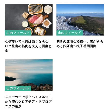
山のフィールド
山のフィールド
なぜ歩いても脚は強くならな
初冬の透明な稜線へ。雪がきら
い？登山の筋肉を支える回復と
めく四阿山〜根子岳周回路
食
山のフィールド
スニーカーで頂上へ！スルジ山
から望むクロアチア・ドブロブ
ニクの絶景