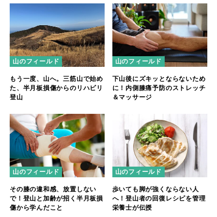
山のフィールド
山のフィールド
もう一度、山へ。三筋山で始め
下山後にズキッとならないため
た、半月板損傷からのリハビリ
に！内側膝痛予防のストレッチ
登山
＆マッサージ
山のフィールド
山のフィールド
その膝の違和感、放置しない
歩いても脚が強くならない人
で！登山と加齢が招く半月板損
へ！登山者の回復レシピを管理
傷から学んだこと
栄養士が伝授