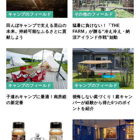
キャンプのフィールド
その他のフィールド
田んぼキャンプで支える里山の
猛暑に負けない！「THE
未来。持続可能なふるさとに貢
FARM」が贈る“冷え冷え・納
献しよう
涼アイランド作戦”始動
キャンプのフィールド
キャンプのフィールド
子連れキャンプに最適！南房総
後悔しない庭づくり！庭キャン
の新定番
パーが経験から得た6つのポイ
ントを紹介