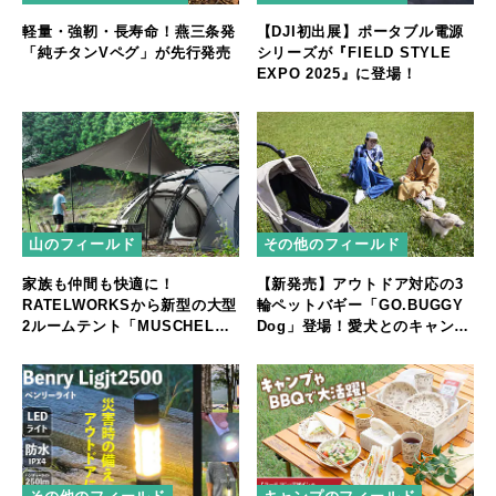
軽量・強靭・長寿命！燕三条発
【DJI初出展】ポータブル電源
「純チタンVペグ」が先行発売
シリーズが『FIELD STYLE
EXPO 2025』に登場！
山のフィールド
その他のフィールド
家族も仲間も快適に！
【新発売】アウトドア対応の3
RATELWORKSから新型の大型
輪ペットバギー「GO.BUGGY
2ルームテント「MUSCHEL」
Dog」登場！愛犬とのキャンプ
誕生
やフェスをもっと快適に