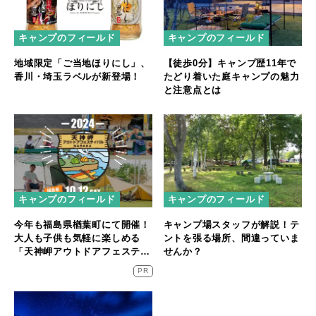
キャンプのフィールド
キャンプのフィールド
地域限定「ご当地ほりにし」、
【徒歩0分】キャンプ歴11年で
香川・埼玉ラベルが新登場！
たどり着いた庭キャンプの魅力
と注意点とは
キャンプのフィールド
キャンプのフィールド
今年も福島県楢葉町にて開催！
キャンプ場スタッフが解説！テ
大人も子供も気軽に楽しめる
ントを張る場所、間違っていま
「天神岬アウトドアフェスティ
せんか？
バル」が10/12開催！
PR