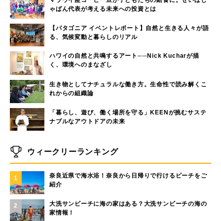
ゃぱん代表が考える未来への投資とは
【パタゴニア イベントレポート】自然と生きる人々が語
る、気候変動と暮らしのリアル
ハワイの自然と共鳴するアート──Nick Kucharが描
く、環境へのまなざし
生き物としてナチュラルな働き方。生命性で読み解くこ
れからの組織論
「暮らし、遊び、働く場所を守る」KEENが挑むサステ
ナブルなアウトドアの未来
ウィークリーランキング
奈良近県で海水浴！奈良から日帰りで行けるビーチをご
1
紹介
大洗サンビーチに海の家はある？大洗サンビーチの海の
2
家情報！