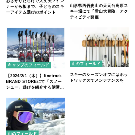
おさがりだらけで大丈夫？イン
山形県西吾妻山の天元台高原ス
ナーから板まで、子どものスキ
キー場にて「雪山大冒険」アク
ーアイテム選びのポイント
ティビティ開催
山のフィールド
キャンプのフィールド
スキーのシーズンオフにはホッ
【2024/2/1（木）】finetrack
トワックスでメンテナンスを
BRAND STOREにて「スノー
シュー」遊びを紹介する講習会
を開催！
山のフィールド