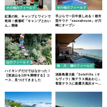
その他のフィールド
その他のフィールド
手ぶらで一日中楽しめる！都市
紅葉の秋、キャンプとワインで
型サウナ「saunahouse」が川
乾杯！横瀬町「キャンプとわい
崎にオープン
ん」開催
山のフィールド
海・川・湖のフィールド
ハイキングだけではなかった！
淡路島最大級「SolaVilla（そ
【筑波山を120％満喫する】コ
らヴィラ）海テラス南あわじ」
ース、見つけてきました
客室テラスに新露天風呂オープ
ン