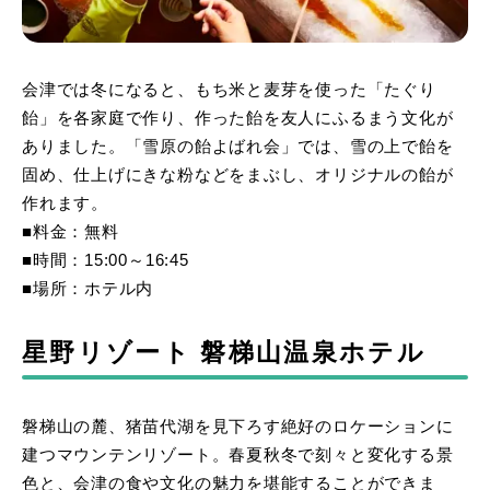
会津では冬になると、もち米と麦芽を使った「たぐり
飴」を各家庭で作り、作った飴を友人にふるまう文化が
ありました。「雪原の飴よばれ会」では、雪の上で飴を
固め、仕上げにきな粉などをまぶし、オリジナルの飴が
作れます。
■料金：無料
■時間：15:00～16:45
■場所：ホテル内
星野リゾート 磐梯山温泉ホテル
磐梯山の麓、猪苗代湖を見下ろす絶好のロケーションに
建つマウンテンリゾート。春夏秋冬で刻々と変化する景
色と、会津の食や文化の魅力を堪能することができま