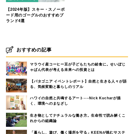
【2024年版】スキー・スノーボ
ード用のゴーグルのおすすめブ
ランド4選
おすすめの記事
マラウイ産コーヒー豆が子どもたちの給食に。せいぼじ
ゃぱん代表が考える未来への投資とは
【パタゴニア イベントレポート】自然と生きる人々が語
る、気候変動と暮らしのリアル
ハワイの自然と共鳴するアート──Nick Kucharが描
く、環境へのまなざし
生き物としてナチュラルな働き方。生命性で読み解くこ
れからの組織論
「暮らし、遊び、働く場所を守る」KEENが挑むサステ