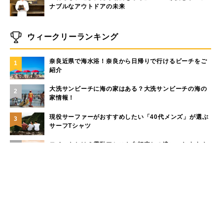
ナブルなアウトドアの未来
ウィークリーランキング
奈良近県で海水浴！奈良から日帰りで行けるビーチをご
1
紹介
大洗サンビーチに海の家はある？大洗サンビーチの海の
2
家情報！
現役サーファーがおすすめしたい「40代メンズ」が選ぶ
3
サーフTシャツ
モペットとは？電動アシスト自転車との違い、おすすめ
4
フル電動自転車10選
手稲山の3つの登山コース（初心者〜上級者）と魅力を紹
5
介
もっと見る