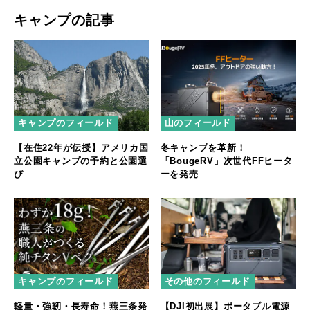
キャンプの記事
キャンプのフィールド
山のフィールド
【在住22年が伝授】アメリカ国
冬キャンプを革新！
立公園キャンプの予約と公園選
「BougeRV」次世代FFヒータ
び
ーを発売
キャンプのフィールド
その他のフィールド
軽量・強靭・長寿命！燕三条発
【DJI初出展】ポータブル電源