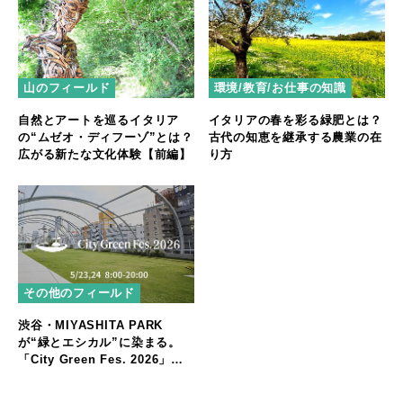
山のフィールド
環境/教育/お仕事の知識
自然とアートを巡るイタリア
イタリアの春を彩る緑肥とは？
の“ムゼオ・ディフーゾ”とは？
古代の知恵を継承する農業の在
広がる新たな文化体験【前編】
り方
その他のフィールド
渋谷・MIYASHITA PARK
が“緑とエシカル”に染まる。
「City Green Fes. 2026」開
催