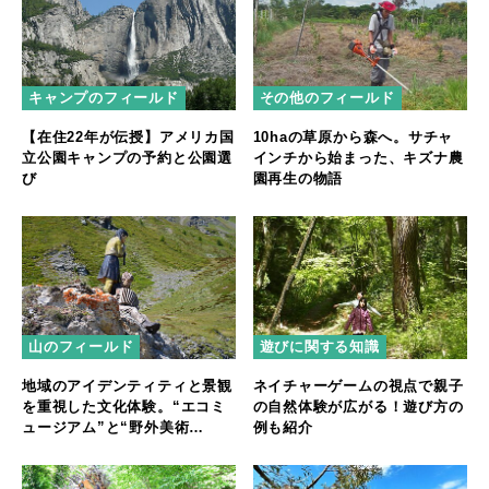
キャンプのフィールド
その他のフィールド
【在住22年が伝授】アメリカ国
10haの草原から森へ。サチャ
立公園キャンプの予約と公園選
インチから始まった、キズナ農
び
園再生の物語
山のフィールド
遊びに関する知識
地域のアイデンティティと景観
ネイチャーゲームの視点で親子
を重視した文化体験。“エコミ
の自然体験が広がる！遊び方の
ュージアム”と“野外美術
例も紹介
館”【後編】