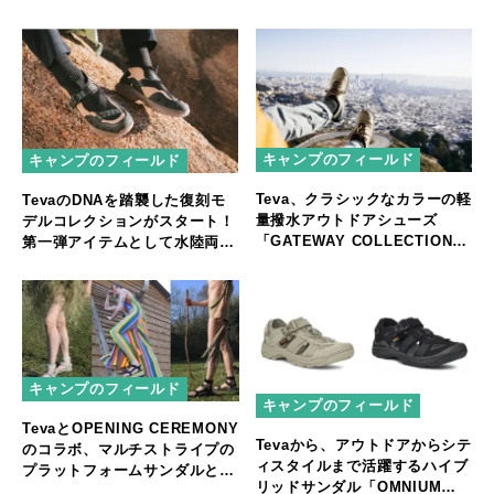
介
キャンプのフィールド
キャンプのフィールド
Teva、クラシックなカラーの軽
TevaのDNAを踏襲した復刻モ
量撥水アウトドアシューズ
デルコレクションがスタート！
「GATEWAY COLLECTION」
第一弾アイテムとして水陸両用
発売
ハイクシューズ「REVIVE ‘94
MID」を発売
キャンプのフィールド
キャンプのフィールド
TevaとOPENING CEREMONY
Tevaから、アウトドアからシテ
のコラボ、マルチストライプの
ィスタイルまで活躍するハイブ
プラットフォームサンダルとユ
リッドサンダル「OMNIUM
ニセックスなグラディエーター