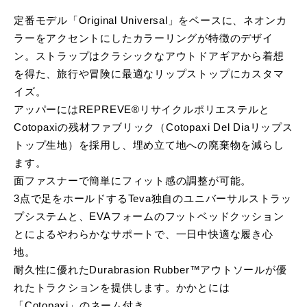
定番モデル「Original Universal」をベースに、ネオンカ
ラーをアクセントにしたカラーリングが特徴のデザイ
ン。ストラップはクラシックなアウトドアギアから着想
を得た、旅行や冒険に最適なリップストップにカスタマ
イズ。
アッパーにはREPREVE®リサイクルポリエステルと
Cotopaxiの残材ファブリック（Cotopaxi Del Diaリップス
トップ生地）を採用し、埋め立て地への廃棄物を減らし
ます。
面ファスナーで簡単にフィット感の調整が可能。
3点で足をホールドするTeva独自のユニバーサルストラッ
プシステムと、EVAフォームのフットベッドクッション
とによるやわらかなサポートで、一日中快適な履き心
地。
耐久性に優れたDurabrasion Rubber™アウトソールが優
れたトラクションを提供します。かかとには
「Cotopaxi」のネーム付き。