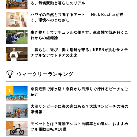
る、気候変動と暮らしのリアル
ハワイの自然と共鳴するアート──Nick Kucharが描
く、環境へのまなざし
生き物としてナチュラルな働き方。生命性で読み解くこ
れからの組織論
「暮らし、遊び、働く場所を守る」KEENが挑むサステ
ナブルなアウトドアの未来
ウィークリーランキング
奈良近県で海水浴！奈良から日帰りで行けるビーチをご
1
紹介
大洗サンビーチに海の家はある？大洗サンビーチの海の
2
家情報！
モペットとは？電動アシスト自転車との違い、おすすめ
3
フル電動自転車10選