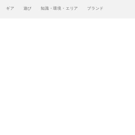
ギア
遊び
知識・環境・エリア
ブランド
Greenfieldについて
運営会社
利用規約
プライバシーポリシー
お問い合わせ
ライター
関連サービス
アウトドアショップ「Greenfield.od」
アウトドアフィールド撮影「Location Studio」
トレーニング検索サイト「Training.Greenfield」