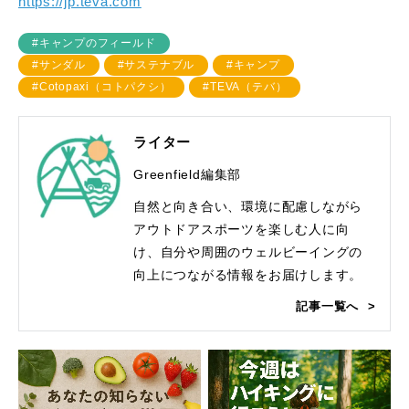
https://jp.teva.com
#キャンプのフィールド
#サンダル
#サステナブル
#キャンプ
#Cotopaxi（コトパクシ）
#TEVA（テバ）
ライター
Greenfield編集部
自然と向き合い、環境に配慮しながら
アウトドアスポーツを楽しむ人に向
け、自分や周囲のウェルビーイングの
向上につながる情報をお届けします。
記事一覧へ