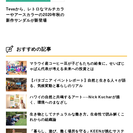
Tevaから、レトロなマルチカラ
ーやアースカラーの2020年秋の
新作サンダルが新登場
おすすめの記事
マラウイ産コーヒー豆が子どもたちの給食に。せいぼじ
ゃぱん代表が考える未来への投資とは
【パタゴニア イベントレポート】自然と生きる人々が語
る、気候変動と暮らしのリアル
ハワイの自然と共鳴するアート──Nick Kucharが描
く、環境へのまなざし
生き物としてナチュラルな働き方。生命性で読み解くこ
れからの組織論
「暮らし、遊び、働く場所を守る」KEENが挑むサステ