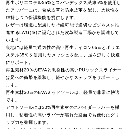
再生ポリエステル95%とスパンデックス繊維5%を使用し
たアッパーには、合成皮革と防水皮革を配し、柔軟性を
維持しつつ保護機能を提供します。
レザーは環境に配慮した持続可能で適切なビジネスを推
進するLWG(※)に認定された皮革製造工場から調達して
います。
裏地には軽量で通気性の高い再生ナイロン65％とポリエ
ステル35％を使用したメッシュを配し、足を涼しく快適
にサポート。
再生素材20％のEVAと汎発性の高いPUソックスライナー
は足への衝撃を緩和し、軽やかなステップをサポートし
ます。
再生素材30％のEVAミッドソールは、軽量で非常に快適
です。
アウトソールには30%再生素材のスパイダーラバーを採
用し、粘着性の高いラバーが濡れた路面でも優れたグリ
ップ力を発揮します。