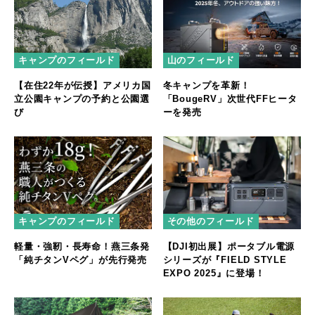
キャンプのフィールド
山のフィールド
【在住22年が伝授】アメリカ国
冬キャンプを革新！
立公園キャンプの予約と公園選
「BougeRV」次世代FFヒータ
び
ーを発売
キャンプのフィールド
その他のフィールド
軽量・強靭・長寿命！燕三条発
【DJI初出展】ポータブル電源
「純チタンVペグ」が先行発売
シリーズが『FIELD STYLE
EXPO 2025』に登場！