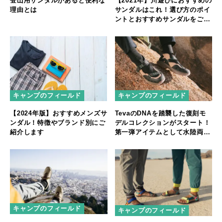
登山用サンダルがあると便利な
【2021年】川遊びにおすすめの
理由とは
サンダルはこれ！選び方のポイ
ントとおすすめサンダルをご紹
介
キャンプのフィールド
キャンプのフィールド
【2024年版】おすすめメンズサ
TevaのDNAを踏襲した復刻モ
ンダル！特徴やブランド別にご
デルコレクションがスタート！
紹介します
第一弾アイテムとして水陸両用
ハイクシューズ「REVIVE ‘94
MID」を発売
キャンプのフィールド
キャンプのフィールド