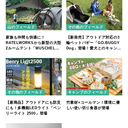
山のフィールド
その他のフィールド
家族も仲間も快適に！
【新発売】アウトドア対応の3
RATELWORKSから新型の大型
輪ペットバギー「GO.BUGGY
2ルームテント「MUSCHEL」
Dog」登場！愛犬とのキャンプ
誕生
やフェスをもっと快適に
その他のフィールド
キャンプのフィールド
【新商品】アウトドアにも防災
竹素材×コールマン！環境に優
にも！多機能LEDライト「ベン
しい使い切り食器が登場
リーライト 2500」登場