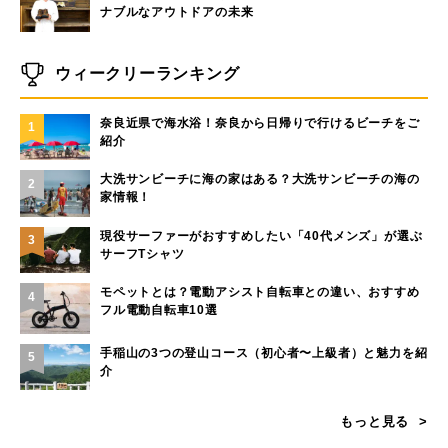
ナブルなアウトドアの未来
ウィークリーランキング
奈良近県で海水浴！奈良から日帰りで行けるビーチをご
1
紹介
大洗サンビーチに海の家はある？大洗サンビーチの海の
2
家情報！
現役サーファーがおすすめしたい「40代メンズ」が選ぶ
3
サーフTシャツ
モペットとは？電動アシスト自転車との違い、おすすめ
4
フル電動自転車10選
手稲山の3つの登山コース（初心者〜上級者）と魅力を紹
5
介
もっと見る