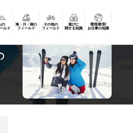
山の
海・川・湖の
その他の
遊びに
環境/教育/
ールド
フィールド
フィールド
関する知識
お仕事の知識
の