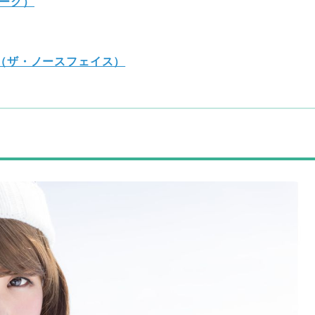
ピーク）
ce（ザ・ノースフェイス）
ド