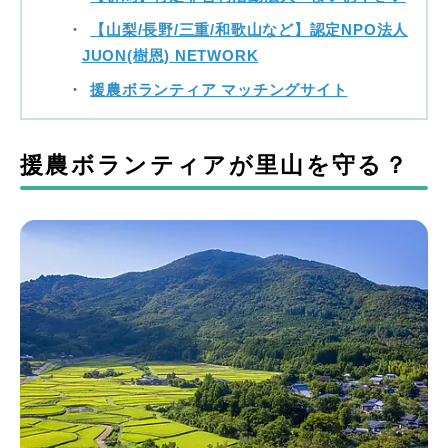
【山梨/長野/三重/和歌山など】認定NPO法人
JUON(樹恩) NETWORK
援農ボランティア マッチングサイト
援農ボランティアが里山を守る？