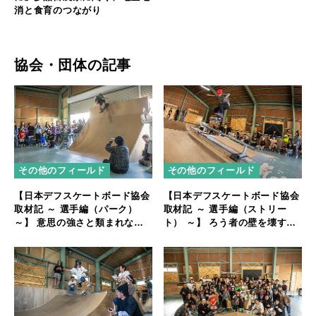
消と食育のつながり
協会・団体の記事
その他のフィールド
その他のフィールド
【日本デフスケートボード協会
【日本デフスケートボード協会
取材記 ～ 選手編（パーク）
取材記 ～ 選手編（ストリー
～】 意思の強さと類まれな努
ト） ～】 ろう者の壁を壊す実
力で頭角を現すデフスケート界
力を持つ期待の新星
のホープ