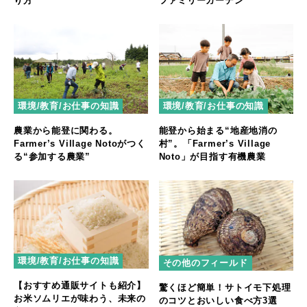
り方
ファミリーガーデン
環境/教育/お仕事の知識
環境/教育/お仕事の知識
農業から能登に関わる。
能登から始まる“地産地消の
Farmer’s Village Notoがつく
村”。「Farmer’s Village
る“参加する農業”
Noto」が目指す有機農業
環境/教育/お仕事の知識
その他のフィールド
【おすすめ通販サイトも紹介】
驚くほど簡単！サトイモ下処理
お米ソムリエが味わう、未来の
のコツとおいしい食べ方3選