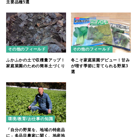
主要品種5選
その他のフィールド
その他のフィールド
ふかふかの土で収穫量アップ！
冬こそ家庭菜園デビュー！甘み
家庭菜園のための簡単土づくり
が増す季節に育てられる野菜3
選
環境/教育/お仕事の知識
「自分の野菜を、地域の特産品
に」多品目農家に聞く、地産地