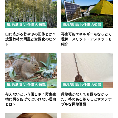
環境/教育/お仕事の知識
環境/教育/お仕事の知識
再生可能エネルギーをなっとく
山に広がる竹やぶの正体とは？
理解｜メリット・デメリットも
放置竹林の問題と資源化のヒン
紹介
ト
環境/教育/お仕事の知識
環境/教育/お仕事の知識
与えないという優しさ：野生生
掃除機がなくても困らなかっ
物に餌をあげてはいけない理由
た。箒のある暮らしとサステナ
とは？
ブルな掃除習慣