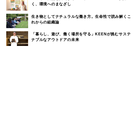
く、環境へのまなざし
生き物としてナチュラルな働き方。生命性で読み解くこ
れからの組織論
「暮らし、遊び、働く場所を守る」KEENが挑むサステ
ナブルなアウトドアの未来
ウィークリーランキング
奈良近県で海水浴！奈良から日帰りで行けるビーチをご
1
紹介
大洗サンビーチに海の家はある？大洗サンビーチの海の
2
家情報！
現役サーファーがおすすめしたい「40代メンズ」が選ぶ
3
サーフTシャツ
モペットとは？電動アシスト自転車との違い、おすすめ
4
フル電動自転車10選