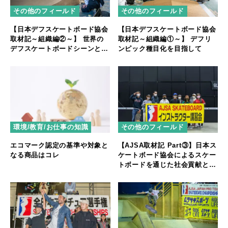
その他のフィールド
その他のフィールド
【日本デフスケートボード協会
【日本デフスケートボード協会
取材記～組織編②～】 世界の
取材記～組織編①～】 デフリ
デフスケートボードシーンと未
ンピック種目化を目指して
来に向けて
環境/教育/お仕事の知識
その他のフィールド
エコマーク認定の基準や対象と
【AJSA取材記 Part③】日本ス
なる商品はコレ
ケートボード協会によるスケー
トボードを通じた社会貢献と人
材育成