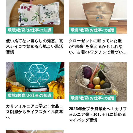
環境/教育/お仕事の知識
環境/教育/お仕事の知識
使い捨てない暮らしの知恵。玄
クローゼットに眠っていた服
米カイロで始める心地よい温活
が“未来”を変えるかもしれな
習慣
い。古着deワクチンで気づい
た、手放すことの本当の意味
環境/教育/お仕事の知識
環境/教育/お仕事の知識
カリフォルニアに学ぶ！食品ロ
2026年全プラ袋禁止へ！カリフ
ス削減からライフスタイル変革
ォルニア発・おしゃれに始める
へ
マイバッグ習慣