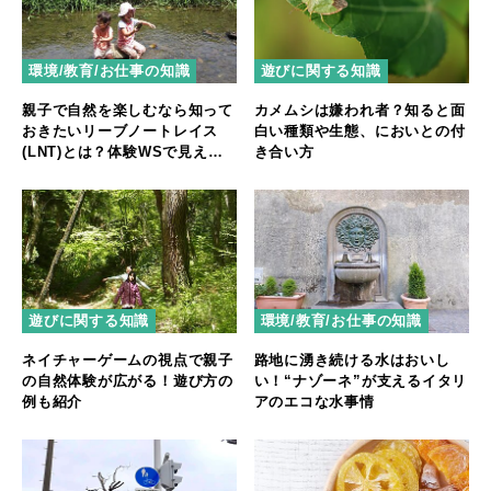
環境/教育/お仕事の知識
遊びに関する知識
親子で自然を楽しむなら知って
カメムシは嫌われ者？知ると面
おきたいリーブノートレイス
白い種類や生態、においとの付
(LNT)とは？体験WSで見えた7
き合い方
つの原則
遊びに関する知識
環境/教育/お仕事の知識
ネイチャーゲームの視点で親子
路地に湧き続ける水はおいし
の自然体験が広がる！遊び方の
い！“ナゾーネ”が支えるイタリ
例も紹介
アのエコな水事情