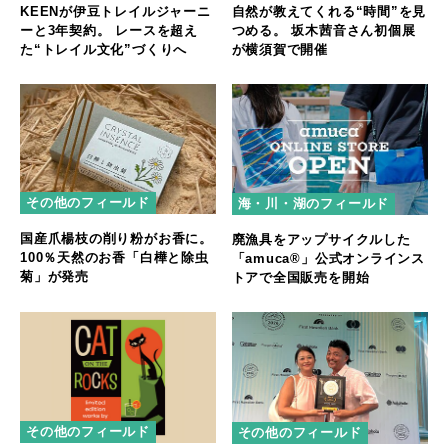
KEENが伊豆トレイルジャーニ
自然が教えてくれる“時間”を見
ーと3年契約。 レースを超え
つめる。 坂木茜音さん初個展
た“トレイル文化”づくりへ
が横須賀で開催
その他のフィールド
海・川・湖のフィールド
国産爪楊枝の削り粉がお香に。
廃漁具をアップサイクルした
100％天然のお香「白樺と除虫
「amuca®」公式オンラインス
菊」が発売
トアで全国販売を開始
その他のフィールド
その他のフィールド