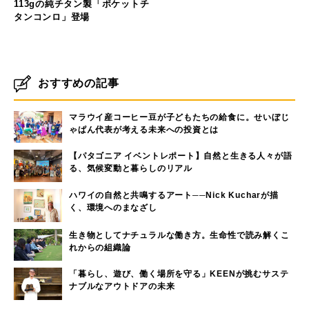
113gの純チタン製「ポケットチ
タンコンロ」登場
おすすめの記事
マラウイ産コーヒー豆が子どもたちの給食に。せいぼじ
ゃぱん代表が考える未来への投資とは
【パタゴニア イベントレポート】自然と生きる人々が語
る、気候変動と暮らしのリアル
ハワイの自然と共鳴するアート──Nick Kucharが描
く、環境へのまなざし
生き物としてナチュラルな働き方。生命性で読み解くこ
れからの組織論
「暮らし、遊び、働く場所を守る」KEENが挑むサステ
ナブルなアウトドアの未来