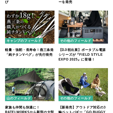
び
ーを発売
キャンプのフィールド
その他のフィールド
軽量・強靭・長寿命！燕三条発
【DJI初出展】ポータブル電源
「純チタンVペグ」が先行発売
シリーズが『FIELD STYLE
EXPO 2025』に登場！
山のフィールド
その他のフィールド
家族も仲間も快適に！
【新発売】アウトドア対応の3
RATELWORKSから新型の大型
輪ペットバギー「GO.BUGGY