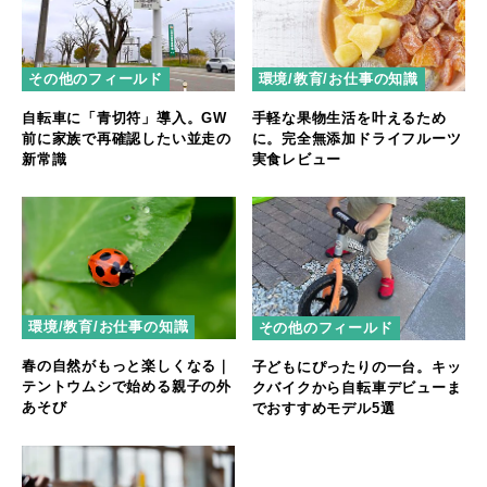
その他のフィールド
環境/教育/お仕事の知識
自転車に「青切符」導入。GW
手軽な果物生活を叶えるため
前に家族で再確認したい並走の
に。完全無添加ドライフルーツ
新常識
実食レビュー
環境/教育/お仕事の知識
その他のフィールド
春の自然がもっと楽しくなる｜
子どもにぴったりの一台。キッ
テントウムシで始める親子の外
クバイクから自転車デビューま
あそび
でおすすめモデル5選