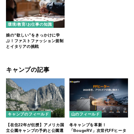
環境/教育/お仕事の知識
娘の“欲しい”をきっかけに学
ぶ！ファストファッション規制
とイタリアの挑戦
キャンプの記事
キャンプのフィールド
山のフィールド
【在住22年が伝授】アメリカ国
冬キャンプを革新！
立公園キャンプの予約と公園選
「BougeRV」次世代FFヒータ