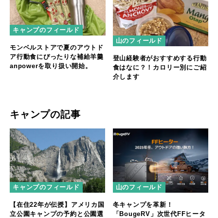
キャンプのフィールド
山のフィールド
モンベルストアで夏のアウトド
ア行動食にぴったりな補給羊羹
登山経験者がおすすめする行動
anpowerを取り扱い開始。
食はなに？！カロリー別にご紹
介します
キャンプの記事
キャンプのフィールド
山のフィールド
【在住22年が伝授】アメリカ国
冬キャンプを革新！
立公園キャンプの予約と公園選
「BougeRV」次世代FFヒータ