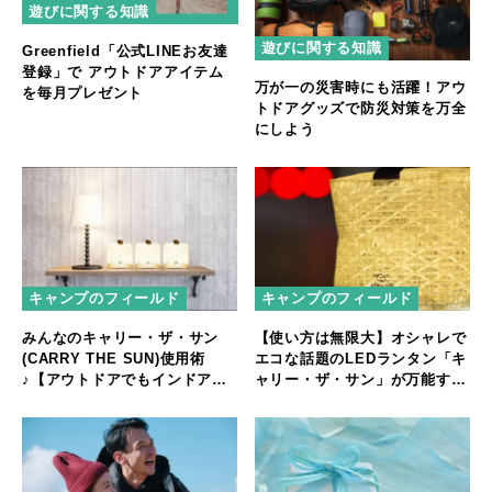
遊びに関する知識
遊びに関する知識
Greenfield「公式LINEお友達
登録」で アウトドアアイテム
万が一の災害時にも活躍！アウ
を毎月プレゼント
トドアグッズで防災対策を万全
にしよう
キャンプのフィールド
キャンプのフィールド
【使い方は無限大】オシャレで
みんなのキャリー・ザ・サン
エコな話題のLEDランタン「キ
(CARRY THE SUN)使用術
ャリー・ザ・サン」が万能すぎ
♪【アウトドアでもインドアで
る！
も大活躍！】太陽光LEDライト
♪