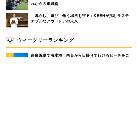
れからの組織論
「暮らし、遊び、働く場所を守る」KEENが挑むサステ
ナブルなアウトドアの未来
ウィークリーランキング
奈良近県で海水浴！奈良から日帰りで行けるビーチをご
1
紹介
大洗サンビーチに海の家はある？大洗サンビーチの海の
2
家情報！
現役サーファーがおすすめしたい「40代メンズ」が選ぶ
3
サーフTシャツ
モペットとは？電動アシスト自転車との違い、おすすめ
4
フル電動自転車10選
手稲山の3つの登山コース（初心者〜上級者）と魅力を紹
5
介