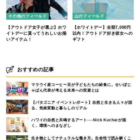
その他のフィールド
山のフィールド
【アウトドア女子が選ぶ】ホワ
【ホワイトデー】全部7,000円
イトデーに貰ってうれしいお揃
以内！アウトドア好き彼女への
いアイテム！
ギフト
おすすめの記事
マラウイ産コーヒー豆が子どもたちの給食に。せいぼじ
ゃぱん代表が考える未来への投資とは
【パタゴニア イベントレポート】自然と生きる人々が語
る、気候変動と暮らしのリアル
ハワイの自然と共鳴するアート──Nick Kucharが描
く、環境へのまなざし
生き物としてナチュラルな働き方。生命性で読み解くこ