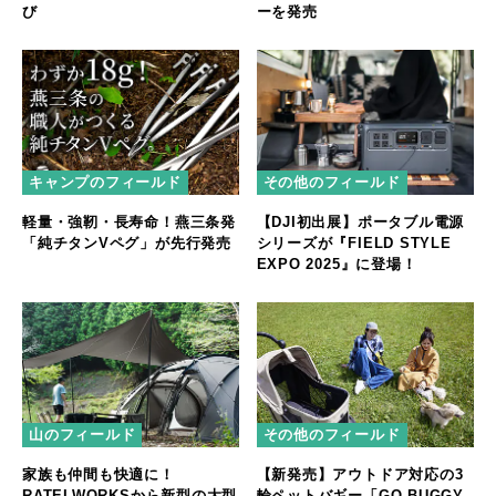
び
ーを発売
キャンプのフィールド
その他のフィールド
軽量・強靭・長寿命！燕三条発
【DJI初出展】ポータブル電源
「純チタンVペグ」が先行発売
シリーズが『FIELD STYLE
EXPO 2025』に登場！
山のフィールド
その他のフィールド
家族も仲間も快適に！
【新発売】アウトドア対応の3
RATELWORKSから新型の大型
輪ペットバギー「GO.BUGGY