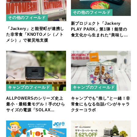
その他のフィールド
その他のフィールド
新プロジェクト「Jackery
「Jackery」と能登町が連携し
PLAY PARK」第1弾！能登の
た非常食「KNOTOメシ（ノト
食文化から生まれた“美味しい
メシ）」で被災地支援
非常食”
キャンプのフィールド
キャンプのフィールド
ALLPOWERSのシリーズ史上
キャンプでも”推し”と一緒！非
最小・最軽量モデル！手のひら
常食にもなる缶詰パンがキャラ
サイズの電源「SOLAX
クターコラボ
P100」新発売！