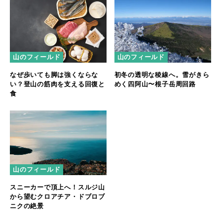
山のフィールド
山のフィールド
なぜ歩いても脚は強くならな
初冬の透明な稜線へ。雪がきら
い？登山の筋肉を支える回復と
めく四阿山〜根子岳周回路
食
山のフィールド
スニーカーで頂上へ！スルジ山
から望むクロアチア・ドブロブ
ニクの絶景