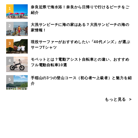
奈良近県で海水浴！奈良から日帰りで行けるビーチをご
1
紹介
大洗サンビーチに海の家はある？大洗サンビーチの海の
2
家情報！
現役サーファーがおすすめしたい「40代メンズ」が選ぶ
3
サーフTシャツ
モペットとは？電動アシスト自転車との違い、おすすめ
4
フル電動自転車10選
手稲山の3つの登山コース（初心者〜上級者）と魅力を紹
5
介
もっと見る