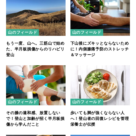
山のフィールド
山のフィールド
もう一度、山へ。三筋山で始め
下山後にズキッとならないため
た、半月板損傷からのリハビリ
に！内側膝痛予防のストレッチ
登山
＆マッサージ
山のフィールド
山のフィールド
その膝の違和感、放置しない
歩いても脚が強くならない人
で！登山と加齢が招く半月板損
へ！登山者の回復レシピを管理
傷から学んだこと
栄養士が伝授