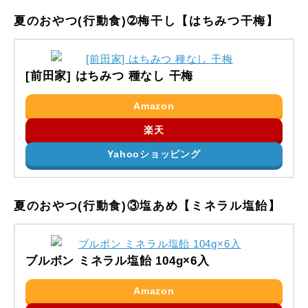
夏のおやつ(行動食)➁梅干し【はちみつ干梅】
[前田家] はちみつ 種なし 干梅
Amazon
楽天
Yahooショッピング
夏のおやつ(行動食)③塩あめ【ミネラル塩飴】
ブルボン ミネラル塩飴 104g×6入
Amazon