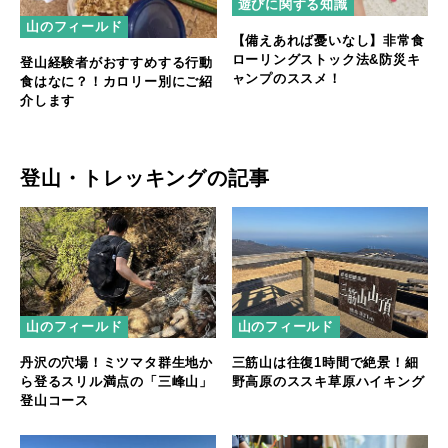
遊びに関する知識
山のフィールド
【備えあれば憂いなし】非常食
ローリングストック法&防災キ
登山経験者がおすすめする行動
ャンプのススメ！
食はなに？！カロリー別にご紹
介します
登山・トレッキングの記事
山のフィールド
山のフィールド
丹沢の穴場！ミツマタ群生地か
三筋山は往復1時間で絶景！細
ら登るスリル満点の「三峰山」
野高原のススキ草原ハイキング
登山コース