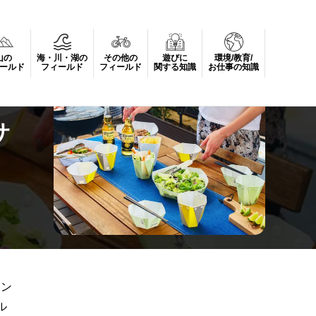
山の
海・川・湖の
その他の
遊びに
環境/教育/
ールド
フィールド
フィールド
関する知識
お仕事の知識
サ
タン
ル