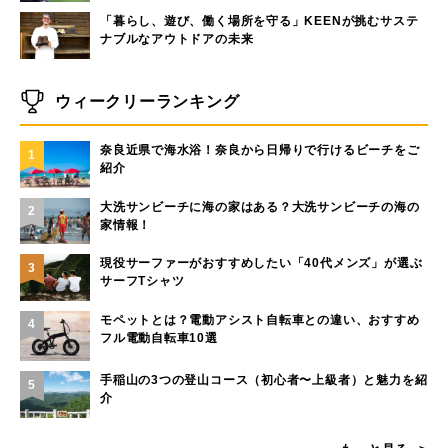
「暮らし、遊び、働く場所を守る」KEENが挑むサステ
ナブルなアウトドアの未来
ウィークリーランキング
奈良近県で海水浴！奈良から日帰りで行けるビーチをご
1
紹介
大洗サンビーチに海の家はある？大洗サンビーチの海の
2
家情報！
現役サーファーがおすすめしたい「40代メンズ」が選ぶ
3
サーフTシャツ
モペットとは？電動アシスト自転車との違い、おすすめ
4
フル電動自転車10選
手稲山の3つの登山コース（初心者〜上級者）と魅力を紹
5
介