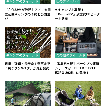
キャンプのフィールド
山のフィールド
【在住22年が伝授】アメリカ国
冬キャンプを革新！
立公園キャンプの予約と公園選
「BougeRV」次世代FFヒータ
び
ーを発売
キャンプのフィールド
その他のフィールド
軽量・強靭・長寿命！燕三条発
【DJI初出展】ポータブル電源
「純チタンVペグ」が先行発売
シリーズが『FIELD STYLE
EXPO 2025』に登場！