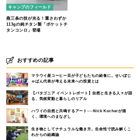
キャンプのフィールド
燕三条の技が光る！重さわずか
113gの純チタン製「ポケットチ
タンコンロ」登場
おすすめの記事
マラウイ産コーヒー豆が子どもたちの給食に。せいぼじ
ゃぱん代表が考える未来への投資とは
【パタゴニア イベントレポート】自然と生きる人々が語
る、気候変動と暮らしのリアル
ハワイの自然と共鳴するアート──Nick Kucharが描
く、環境へのまなざし
生き物としてナチュラルな働き方。生命性で読み解くこ
れからの組織論