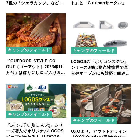
3種の「シェラカップ」など普
ト」と「Cuitisanサークル」
段使いも可能な調理ギアが新登
場
キャンプのフィールド
キャンプのフィールド
『OUTDOOR STYLE GO
LOGOSの「ポリゴンステン」
OUT（ゴーアウト）2023年11
シリーズ3種は耐久性抜群で直
月号』はほりにしロゴ入り３
火やオーブンにも対応！組み合
in1 カトラリーの特別付録付き
わせ自由自在でテーブルコーデ
ィネート
キャンプのフィールド
キャンプのフィールド
「ふじっ子®(塩こんぶ)」シリ
ーズ購入でオリジナルLOGOS
OXOより、アウトドアライン
グッズが当たる！「LOGOS×