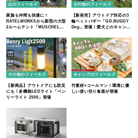
山のフィールド
その他のフィールド
家族も仲間も快適に！
【新発売】アウトドア対応の3
RATELWORKSから新型の大型
輪ペットバギー「GO.BUGGY
2ルームテント「MUSCHEL」
Dog」登場！愛犬とのキャンプ
誕生
やフェスをもっと快適に
その他のフィールド
キャンプのフィールド
【新商品】アウトドアにも防災
竹素材×コールマン！環境に優
にも！多機能LEDライト「ベン
しい使い切り食器が登場
リーライト 2500」登場