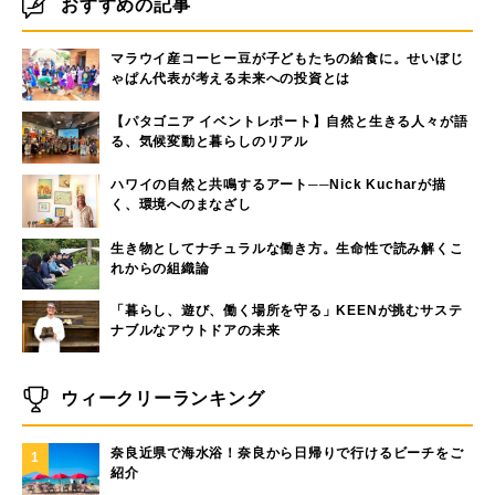
おすすめの記事
マラウイ産コーヒー豆が子どもたちの給食に。せいぼじ
ゃぱん代表が考える未来への投資とは
【パタゴニア イベントレポート】自然と生きる人々が語
る、気候変動と暮らしのリアル
ハワイの自然と共鳴するアート──Nick Kucharが描
く、環境へのまなざし
生き物としてナチュラルな働き方。生命性で読み解くこ
れからの組織論
「暮らし、遊び、働く場所を守る」KEENが挑むサステ
ナブルなアウトドアの未来
ウィークリーランキング
奈良近県で海水浴！奈良から日帰りで行けるビーチをご
1
紹介