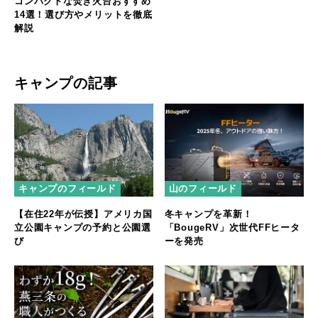
コンパクトな焚き火台おすすめ
14選！選び方やメリットを徹底
解説
キャンプの記事
キャンプのフィールド
山のフィールド
【在住22年が伝授】アメリカ国
冬キャンプを革新！
立公園キャンプの予約と公園選
「BougeRV」次世代FFヒータ
び
ーを発売