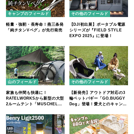
キャンプのフィールド
その他のフィールド
軽量・強靭・長寿命！燕三条発
【DJI初出展】ポータブル電源
「純チタンVペグ」が先行発売
シリーズが『FIELD STYLE
EXPO 2025』に登場！
山のフィールド
その他のフィールド
家族も仲間も快適に！
【新発売】アウトドア対応の3
RATELWORKSから新型の大型
輪ペットバギー「GO.BUGGY
2ルームテント「MUSCHEL」
Dog」登場！愛犬とのキャンプ
誕生
やフェスをもっと快適に