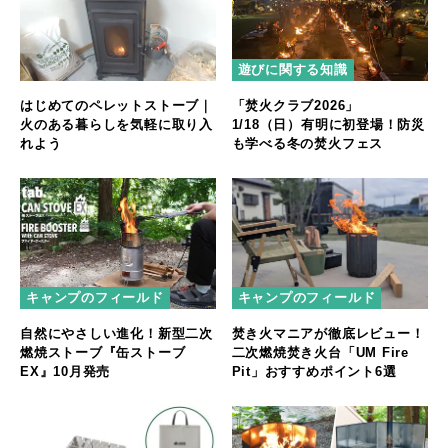
遊びに関する知識
はじめてのペレットストーブ｜
「焚火クラブ2026」
火のある暮らしを気軽に取り入
1/18（日）有明に初登場！防災
れよう
も学べる冬の焚火フェス
キャンプのフィールド
キャンプのフィールド
自然にやさしい進化！新型二次
焚き火マニアが徹底レビュー！
燃焼ストーブ『缶ストーブ
二次燃焼焚き火台「UM Fire
EX』10月発売
Pit」おすすめポイント6選