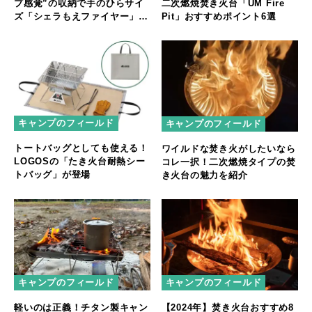
プ感覚”の収納で手のひらサイ
二次燃焼焚き火台「UM Fire
ズ「シェラもえファイヤー」登
Pit」おすすめポイント6選
場
キャンプのフィールド
キャンプのフィールド
トートバッグとしても使える！
ワイルドな焚き火がしたいなら
LOGOSの「たき火台耐熱シー
コレ一択！二次燃焼タイプの焚
トバッグ」が登場
き火台の魅力を紹介
キャンプのフィールド
キャンプのフィールド
軽いのは正義！チタン製キャン
【2024年】焚き火台おすすめ8