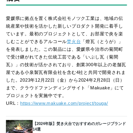
愛媛県に拠点を置く株式会社モノツク工業は、地域の伝
統産業や技術を活かした新しいプロダクト開発に着手し
ています。最初のプロジェクトとして、お部屋で炎を楽
しむことができるアルコール
焚火台
「燈瓦（とうが）」
を発表しました。この製品には、愛媛県今治市の菊間町
で受け継がれてきた伝統工芸である「いぶし瓦（菊間
瓦）」の技術が活かされており、創業300年以上の老舗瓦
屋である小泉製瓦有限会社を含む4社と共同で開発されま
した。2023年12月22日（金）から2024年2月28日（日）
まで、クラウドファンディングサイト「Makuake」にて
プロジェクトを実施中です。
URL：
https://www.makuake.com/project/touga/
【2024年版】焚き火台でおすすめのガレージブランド
14選