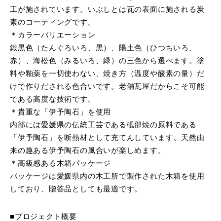
工が施されています。いぶしとは瓦の表面に施される炭
素のコーティングです。
＊カラーバリエーション
鍛黒色（たんぐろいろ、黒）、陽土色（ひつちいろ、
赤）、海松色（みるいろ、緑）の三色から選べます。塗
料や釉薬を一切使わない、焼き方（温度や酸素の量）だ
けで作りだされる色合いです。老舗瓦屋だからこそ可能
である高度な技術です。
＊貴重な「伊予陶石」を使用
内部には愛媛県の伝統工芸である砥部焼の原料である
「伊予陶石」を断熱材として充てんしています。天然由
来の趣ある伊予陶石の風合いが楽しめます。
＊高級感ある木箱パッケージ
パッケージは愛媛県内の木工所で製作された木箱を使用
しており、贈答品としても最適です。
■プロジェクト概要