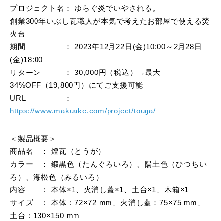
プロジェクト名： ゆらぐ炎でいやされる。
創業300年いぶし瓦職人が本気で考えたお部屋で使える焚
火台
期間 ： 2023年12月22日(金)10:00～2月28日
(金)18:00
リターン ： 30,000円（税込）→最大
34%OFF（19,800円）にてご支援可能
URL ：
https://www.makuake.com/project/touga/
＜製品概要＞
商品名 ： 燈瓦（とうが）
カラー ： 鍛黒色（たんぐろいろ）、陽土色（ひつちい
ろ）、海松色（みるいろ）
内容 ： 本体×1、火消し蓋×1、土台×1、木箱×1
サイズ ： 本体：72×72 mm、火消し蓋：75×75 mm、
土台：130×150 mm