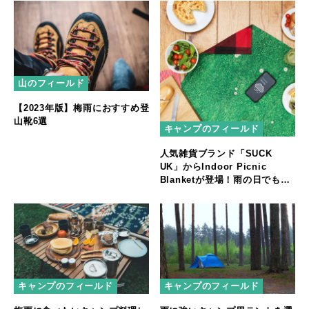
山のフィールド
【2023年版】梅雨におすすめ登
山靴6選
キャンプのフィールド
人気雑貨ブランド「SUCK
UK」からIndoor Picnic
Blanketが登場！雨の日でも安
心。屋内でアウトドア気分を味
わおう
キャンプのフィールド
キャンプのフィールド