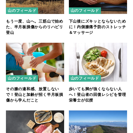
山のフィールド
山のフィールド
もう一度、山へ。三筋山で始め
下山後にズキッとならないため
た、半月板損傷からのリハビリ
に！内側膝痛予防のストレッチ
登山
＆マッサージ
山のフィールド
山のフィールド
その膝の違和感、放置しない
歩いても脚が強くならない人
で！登山と加齢が招く半月板損
へ！登山者の回復レシピを管理
傷から学んだこと
栄養士が伝授