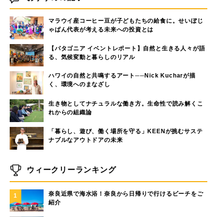
マラウイ産コーヒー豆が子どもたちの給食に。せいぼじ
ゃぱん代表が考える未来への投資とは
【パタゴニア イベントレポート】自然と生きる人々が語
る、気候変動と暮らしのリアル
ハワイの自然と共鳴するアート──Nick Kucharが描
く、環境へのまなざし
生き物としてナチュラルな働き方。生命性で読み解くこ
れからの組織論
「暮らし、遊び、働く場所を守る」KEENが挑むサステ
ナブルなアウトドアの未来
ウィークリーランキング
奈良近県で海水浴！奈良から日帰りで行けるビーチをご
1
紹介