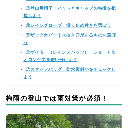
③登山用帽子｜ハットとキャップの特徴を把
握しよう
④レイングローブ｜滑り止め付きを選ぼう
⑤ザックカバー｜水抜き穴があるものを選ぼ
う
⑥ゲイター（レインスパッツ）｜ショート丈
とロング丈を使い分けよう
⑦スタッフバッグ｜防水素材かをチェックし
よう
梅雨の登山では雨対策が必須！