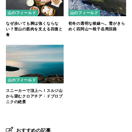
山のフィールド
山のフィールド
なぜ歩いても脚は強くならな
初冬の透明な稜線へ。雪がきら
い？登山の筋肉を支える回復と
めく四阿山〜根子岳周回路
食
山のフィールド
スニーカーで頂上へ！スルジ山
から望むクロアチア・ドブロブ
ニクの絶景
おすすめの記事