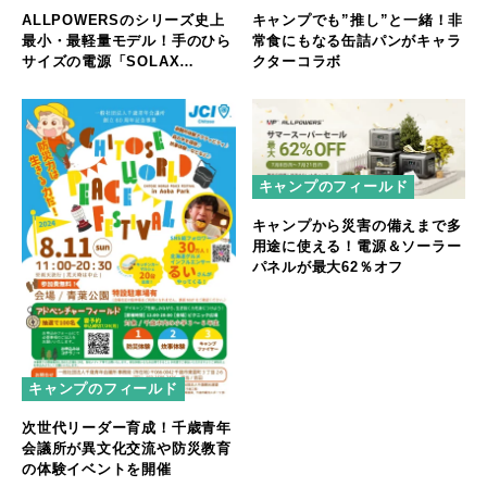
ALLPOWERSのシリーズ史上
キャンプでも”推し”と一緒！非
最小・最軽量モデル！手のひら
常食にもなる缶詰パンがキャラ
サイズの電源「SOLAX
クターコラボ
P100」新発売！
キャンプのフィールド
キャンプから災害の備えまで多
用途に使える！電源＆ソーラー
パネルが最大62％オフ
キャンプのフィールド
次世代リーダー育成！千歳青年
会議所が異文化交流や防災教育
の体験イベントを開催